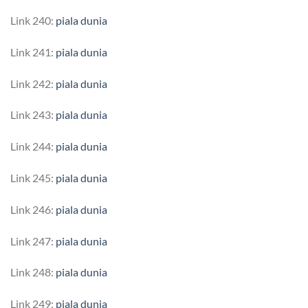
Link 240:
piala dunia
Link 241:
piala dunia
Link 242:
piala dunia
Link 243:
piala dunia
Link 244:
piala dunia
Link 245:
piala dunia
Link 246:
piala dunia
Link 247:
piala dunia
Link 248:
piala dunia
Link 249:
piala dunia