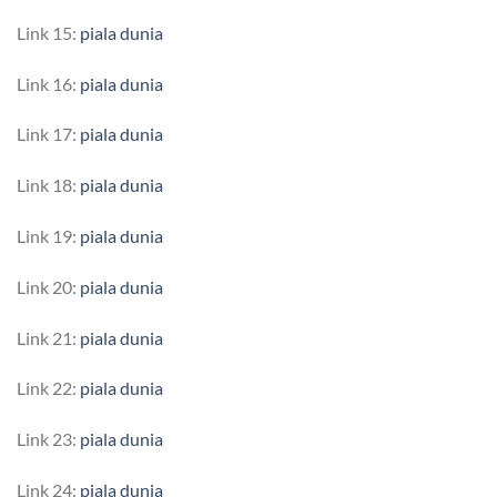
Link 15:
piala dunia
Link 16:
piala dunia
Link 17:
piala dunia
Link 18:
piala dunia
Link 19:
piala dunia
Link 20:
piala dunia
Link 21:
piala dunia
Link 22:
piala dunia
Link 23:
piala dunia
Link 24:
piala dunia