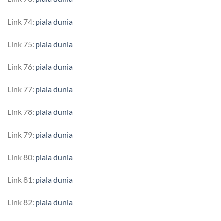
Link 74:
piala dunia
Link 75:
piala dunia
Link 76:
piala dunia
Link 77:
piala dunia
Link 78:
piala dunia
Link 79:
piala dunia
Link 80:
piala dunia
Link 81:
piala dunia
Link 82:
piala dunia