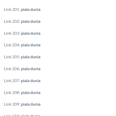
Link 201:
piala dunia
Link 202:
piala dunia
Link 203:
piala dunia
Link 204:
piala dunia
Link 205:
piala dunia
Link 206:
piala dunia
Link 207:
piala dunia
Link 208:
piala dunia
Link 209:
piala dunia
Link 210:
piala dunia