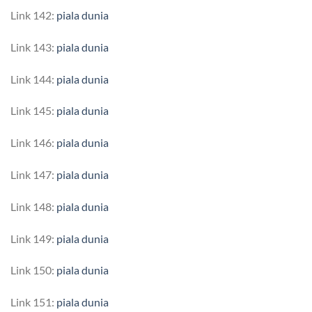
Link 142:
piala dunia
Link 143:
piala dunia
Link 144:
piala dunia
Link 145:
piala dunia
Link 146:
piala dunia
Link 147:
piala dunia
Link 148:
piala dunia
Link 149:
piala dunia
Link 150:
piala dunia
Link 151:
piala dunia