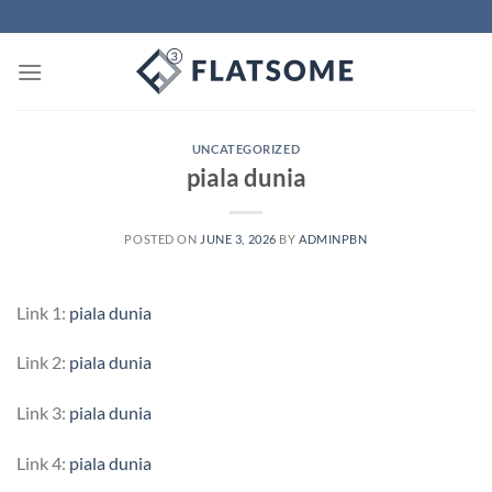
Skip
to
content
UNCATEGORIZED
piala dunia
POSTED ON
JUNE 3, 2026
BY
ADMINPBN
Link 1:
piala dunia
Link 2:
piala dunia
Link 3:
piala dunia
Link 4:
piala dunia