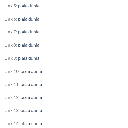
Link 5:
piala dunia
Link 6:
piala dunia
Link 7:
piala dunia
Link 8:
piala dunia
Link 9:
piala dunia
Link 10:
piala dunia
Link 11:
piala dunia
Link 12:
piala dunia
Link 13:
piala dunia
Link 14:
piala dunia