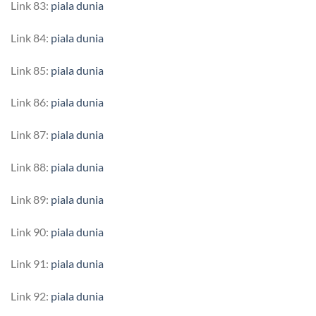
Link 83:
piala dunia
Link 84:
piala dunia
Link 85:
piala dunia
Link 86:
piala dunia
Link 87:
piala dunia
Link 88:
piala dunia
Link 89:
piala dunia
Link 90:
piala dunia
Link 91:
piala dunia
Link 92:
piala dunia