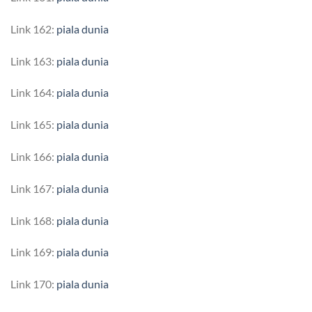
Link 162:
piala dunia
Link 163:
piala dunia
Link 164:
piala dunia
Link 165:
piala dunia
Link 166:
piala dunia
Link 167:
piala dunia
Link 168:
piala dunia
Link 169:
piala dunia
Link 170:
piala dunia