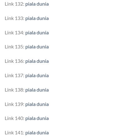
Link 132:
piala dunia
Link 133:
piala dunia
Link 134:
piala dunia
Link 135:
piala dunia
Link 136:
piala dunia
Link 137:
piala dunia
Link 138:
piala dunia
Link 139:
piala dunia
Link 140:
piala dunia
Link 141:
piala dunia