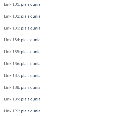
Link 181:
piala dunia
Link 182:
piala dunia
Link 183:
piala dunia
Link 184:
piala dunia
Link 185:
piala dunia
Link 186:
piala dunia
Link 187:
piala dunia
Link 188:
piala dunia
Link 189:
piala dunia
Link 190:
piala dunia