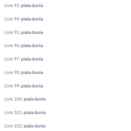
Link 93:
piala dunia
Link 94:
piala dunia
Link 95:
piala dunia
Link 96:
piala dunia
Link 97:
piala dunia
Link 98:
piala dunia
Link 99:
piala dunia
Link 100:
piala dunia
Link 101:
piala dunia
Link 102:
piala dunia