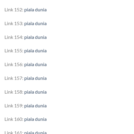
Link 152:
piala dunia
Link 153:
piala dunia
Link 154:
piala dunia
Link 155:
piala dunia
Link 156:
piala dunia
Link 157:
piala dunia
Link 158:
piala dunia
Link 159:
piala dunia
Link 160:
piala dunia
Link 161:
piala dunia