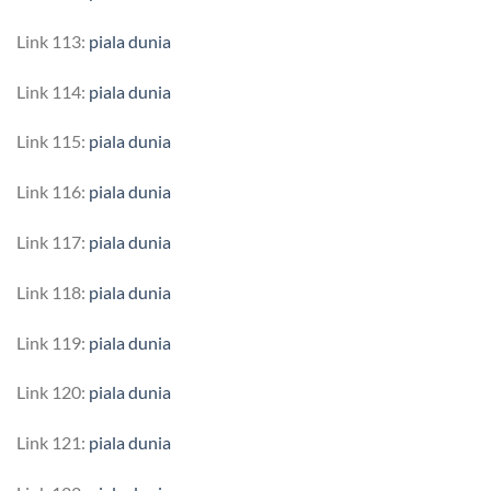
Link 113:
piala dunia
Link 114:
piala dunia
Link 115:
piala dunia
Link 116:
piala dunia
Link 117:
piala dunia
Link 118:
piala dunia
Link 119:
piala dunia
Link 120:
piala dunia
Link 121:
piala dunia