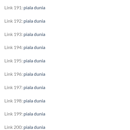
Link 191:
piala dunia
Link 192:
piala dunia
Link 193:
piala dunia
Link 194:
piala dunia
Link 195:
piala dunia
Link 196:
piala dunia
Link 197:
piala dunia
Link 198:
piala dunia
Link 199:
piala dunia
Link 200:
piala dunia