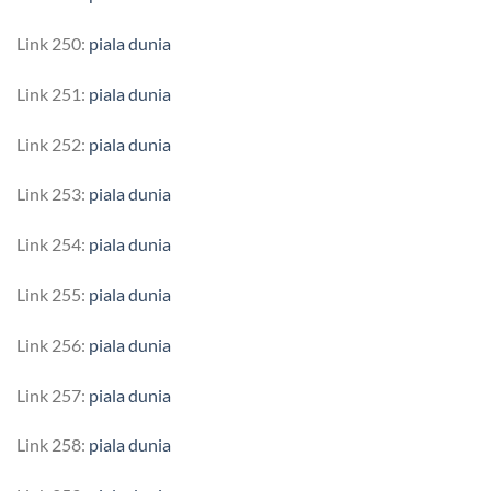
Link 250:
piala dunia
Link 251:
piala dunia
Link 252:
piala dunia
Link 253:
piala dunia
Link 254:
piala dunia
Link 255:
piala dunia
Link 256:
piala dunia
Link 257:
piala dunia
Link 258:
piala dunia