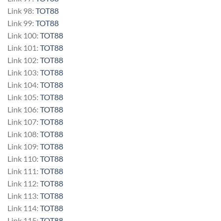
Link 98:
TOT88
Link 99:
TOT88
Link 100:
TOT88
Link 101:
TOT88
Link 102:
TOT88
Link 103:
TOT88
Link 104:
TOT88
Link 105:
TOT88
Link 106:
TOT88
Link 107:
TOT88
Link 108:
TOT88
Link 109:
TOT88
Link 110:
TOT88
Link 111:
TOT88
Link 112:
TOT88
Link 113:
TOT88
Link 114:
TOT88
Link 115:
TOT88