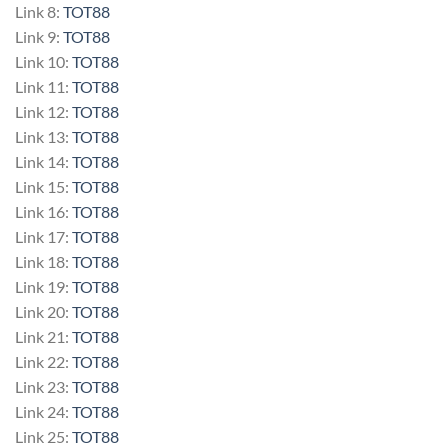
Link 8:
TOT88
Link 9:
TOT88
Link 10:
TOT88
Link 11:
TOT88
Link 12:
TOT88
Link 13:
TOT88
Link 14:
TOT88
Link 15:
TOT88
Link 16:
TOT88
Link 17:
TOT88
Link 18:
TOT88
Link 19:
TOT88
Link 20:
TOT88
Link 21:
TOT88
Link 22:
TOT88
Link 23:
TOT88
Link 24:
TOT88
Link 25:
TOT88