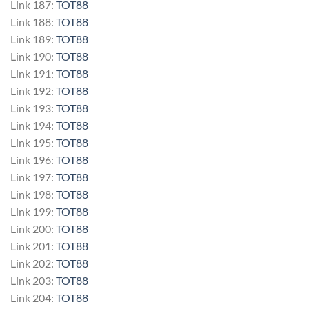
Link 187:
TOT88
Link 188:
TOT88
Link 189:
TOT88
Link 190:
TOT88
Link 191:
TOT88
Link 192:
TOT88
Link 193:
TOT88
Link 194:
TOT88
Link 195:
TOT88
Link 196:
TOT88
Link 197:
TOT88
Link 198:
TOT88
Link 199:
TOT88
Link 200:
TOT88
Link 201:
TOT88
Link 202:
TOT88
Link 203:
TOT88
Link 204:
TOT88