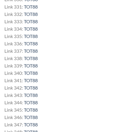
Link 331:
TOT88
Link 332:
TOT88
Link 333:
TOT88
Link 334:
TOT88
Link 335:
TOT88
Link 336:
TOT88
Link 337:
TOT88
Link 338:
TOT88
Link 339:
TOT88
Link 340:
TOT88
Link 341:
TOT88
Link 342:
TOT88
Link 343:
TOT88
Link 344:
TOT88
Link 345:
TOT88
Link 346:
TOT88
Link 347:
TOT88
Link 348:
TOT88