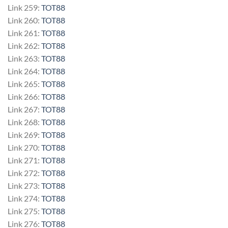
Link 259:
TOT88
Link 260:
TOT88
Link 261:
TOT88
Link 262:
TOT88
Link 263:
TOT88
Link 264:
TOT88
Link 265:
TOT88
Link 266:
TOT88
Link 267:
TOT88
Link 268:
TOT88
Link 269:
TOT88
Link 270:
TOT88
Link 271:
TOT88
Link 272:
TOT88
Link 273:
TOT88
Link 274:
TOT88
Link 275:
TOT88
Link 276:
TOT88