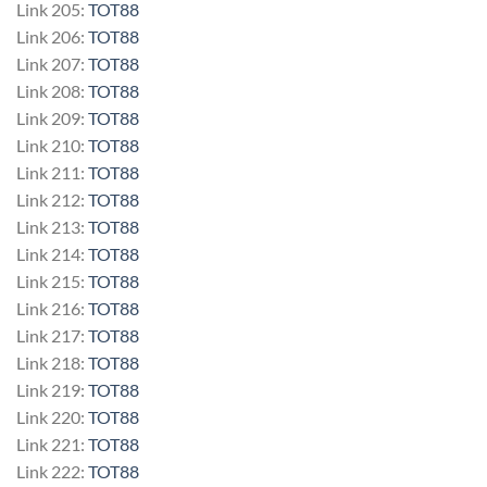
Link 205:
TOT88
Link 206:
TOT88
Link 207:
TOT88
Link 208:
TOT88
Link 209:
TOT88
Link 210:
TOT88
Link 211:
TOT88
Link 212:
TOT88
Link 213:
TOT88
Link 214:
TOT88
Link 215:
TOT88
Link 216:
TOT88
Link 217:
TOT88
Link 218:
TOT88
Link 219:
TOT88
Link 220:
TOT88
Link 221:
TOT88
Link 222:
TOT88