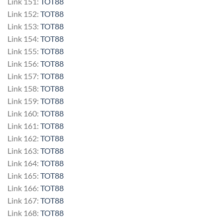
Link 151:
TOT88
Link 152:
TOT88
Link 153:
TOT88
Link 154:
TOT88
Link 155:
TOT88
Link 156:
TOT88
Link 157:
TOT88
Link 158:
TOT88
Link 159:
TOT88
Link 160:
TOT88
Link 161:
TOT88
Link 162:
TOT88
Link 163:
TOT88
Link 164:
TOT88
Link 165:
TOT88
Link 166:
TOT88
Link 167:
TOT88
Link 168:
TOT88