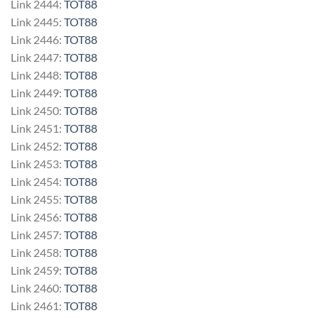
Link 2444:
TOT88
Link 2445:
TOT88
Link 2446:
TOT88
Link 2447:
TOT88
Link 2448:
TOT88
Link 2449:
TOT88
Link 2450:
TOT88
Link 2451:
TOT88
Link 2452:
TOT88
Link 2453:
TOT88
Link 2454:
TOT88
Link 2455:
TOT88
Link 2456:
TOT88
Link 2457:
TOT88
Link 2458:
TOT88
Link 2459:
TOT88
Link 2460:
TOT88
Link 2461:
TOT88