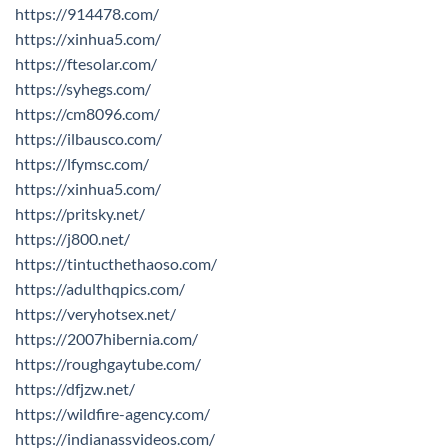
https://914478.com/
https://xinhua5.com/
https://ftesolar.com/
https://syhegs.com/
https://cm8096.com/
https://ilbausco.com/
https://lfymsc.com/
https://xinhua5.com/
https://pritsky.net/
https://j800.net/
https://tintucthethaoso.com/
https://adulthqpics.com/
https://veryhotsex.net/
https://2007hibernia.com/
https://roughgaytube.com/
https://dfjzw.net/
https://wildfire-agency.com/
https://indianassvideos.com/