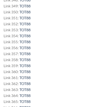
Link 349:
TOT88
Link 350:
TOT88
Link 351:
TOT88
Link 352:
TOT88
Link 353:
TOT88
Link 354:
TOT88
Link 355:
TOT88
Link 356:
TOT88
Link 357:
TOT88
Link 358:
TOT88
Link 359:
TOT88
Link 360:
TOT88
Link 361:
TOT88
Link 362:
TOT88
Link 363:
TOT88
Link 364:
TOT88
Link 365:
TOT88