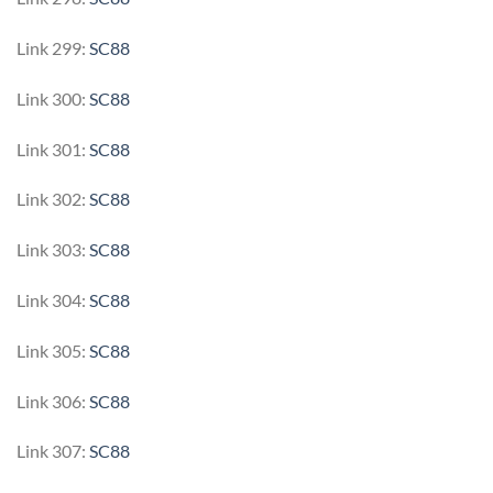
Link 299:
SC88
Link 300:
SC88
Link 301:
SC88
Link 302:
SC88
Link 303:
SC88
Link 304:
SC88
Link 305:
SC88
Link 306:
SC88
Link 307:
SC88