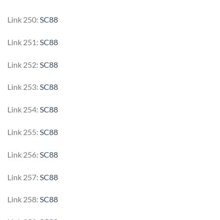
Link 250:
SC88
Link 251:
SC88
Link 252:
SC88
Link 253:
SC88
Link 254:
SC88
Link 255:
SC88
Link 256:
SC88
Link 257:
SC88
Link 258:
SC88