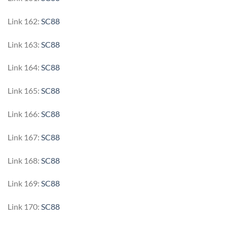
Link 162:
SC88
Link 163:
SC88
Link 164:
SC88
Link 165:
SC88
Link 166:
SC88
Link 167:
SC88
Link 168:
SC88
Link 169:
SC88
Link 170:
SC88