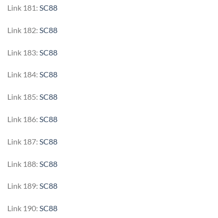
Link 181:
SC88
Link 182:
SC88
Link 183:
SC88
Link 184:
SC88
Link 185:
SC88
Link 186:
SC88
Link 187:
SC88
Link 188:
SC88
Link 189:
SC88
Link 190:
SC88