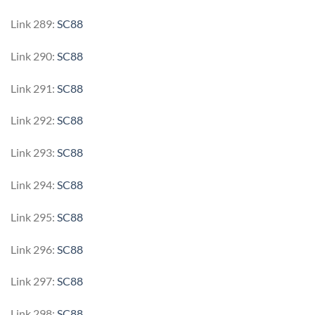
Link 289:
SC88
Link 290:
SC88
Link 291:
SC88
Link 292:
SC88
Link 293:
SC88
Link 294:
SC88
Link 295:
SC88
Link 296:
SC88
Link 297:
SC88
Link 298:
SC88