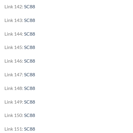
Link 142:
SC88
Link 143:
SC88
Link 144:
SC88
Link 145:
SC88
Link 146:
SC88
Link 147:
SC88
Link 148:
SC88
Link 149:
SC88
Link 150:
SC88
Link 151:
SC88