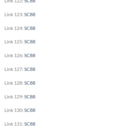
Link 122:
SC88
Link 123:
SC88
Link 124:
SC88
Link 125:
SC88
Link 126:
SC88
Link 127:
SC88
Link 128:
SC88
Link 129:
SC88
Link 130:
SC88
Link 131:
SC88