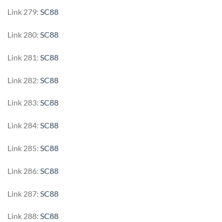
Link 279:
SC88
Link 280:
SC88
Link 281:
SC88
Link 282:
SC88
Link 283:
SC88
Link 284:
SC88
Link 285:
SC88
Link 286:
SC88
Link 287:
SC88
Link 288:
SC88