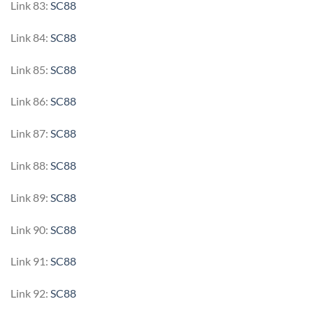
Link 83:
SC88
Link 84:
SC88
Link 85:
SC88
Link 86:
SC88
Link 87:
SC88
Link 88:
SC88
Link 89:
SC88
Link 90:
SC88
Link 91:
SC88
Link 92:
SC88