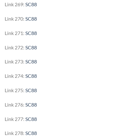
Link 269:
SC88
Link 270:
SC88
Link 271:
SC88
Link 272:
SC88
Link 273:
SC88
Link 274:
SC88
Link 275:
SC88
Link 276:
SC88
Link 277:
SC88
Link 278:
SC88