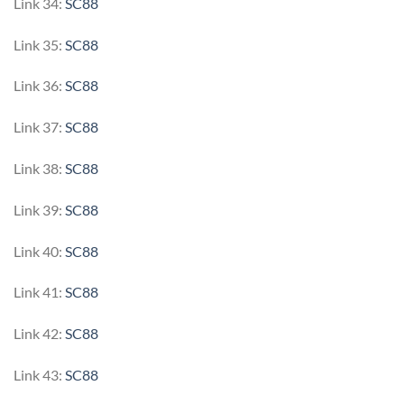
Link 34:
SC88
Link 35:
SC88
Link 36:
SC88
Link 37:
SC88
Link 38:
SC88
Link 39:
SC88
Link 40:
SC88
Link 41:
SC88
Link 42:
SC88
Link 43:
SC88