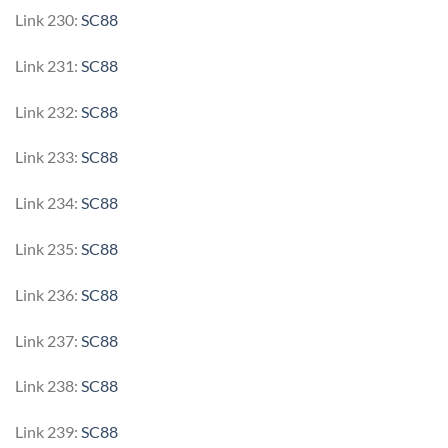
Link 230:
SC88
Link 231:
SC88
Link 232:
SC88
Link 233:
SC88
Link 234:
SC88
Link 235:
SC88
Link 236:
SC88
Link 237:
SC88
Link 238:
SC88
Link 239:
SC88