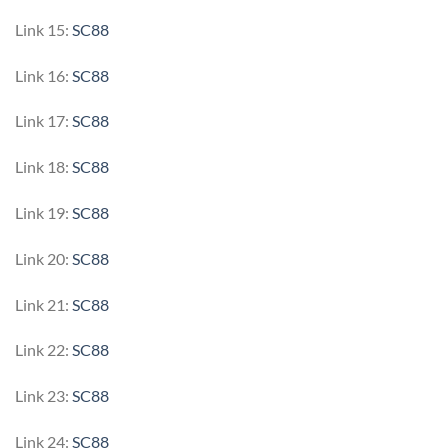
Link 15:
SC88
Link 16:
SC88
Link 17:
SC88
Link 18:
SC88
Link 19:
SC88
Link 20:
SC88
Link 21:
SC88
Link 22:
SC88
Link 23:
SC88
Link 24:
SC88