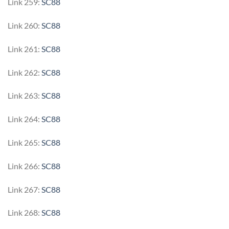
Link 259:
SC88
Link 260:
SC88
Link 261:
SC88
Link 262:
SC88
Link 263:
SC88
Link 264:
SC88
Link 265:
SC88
Link 266:
SC88
Link 267:
SC88
Link 268:
SC88