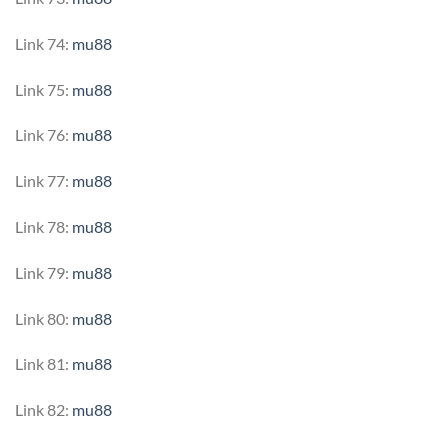
Link 74:
mu88
Link 75:
mu88
Link 76:
mu88
Link 77:
mu88
Link 78:
mu88
Link 79:
mu88
Link 80:
mu88
Link 81:
mu88
Link 82:
mu88