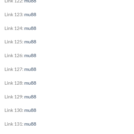
Link 122:
mu88
Link 123:
mu88
Link 124:
mu88
Link 125:
mu88
Link 126:
mu88
Link 127:
mu88
Link 128:
mu88
Link 129:
mu88
Link 130:
mu88
Link 131:
mu88