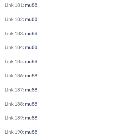
Link 181:
mu88
Link 182:
mu88
Link 183:
mu88
Link 184:
mu88
Link 185:
mu88
Link 186:
mu88
Link 187:
mu88
Link 188:
mu88
Link 189:
mu88
Link 190:
mu88