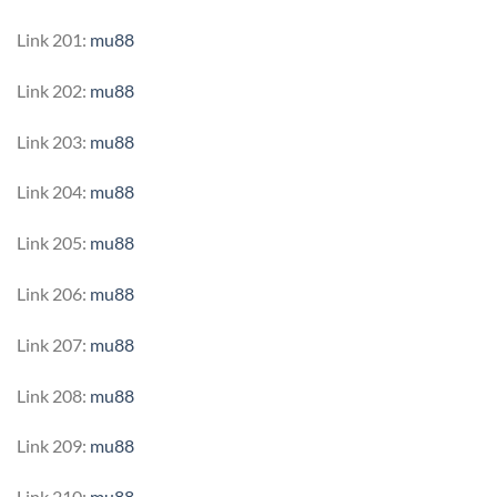
Link 201:
mu88
Link 202:
mu88
Link 203:
mu88
Link 204:
mu88
Link 205:
mu88
Link 206:
mu88
Link 207:
mu88
Link 208:
mu88
Link 209:
mu88
Link 210:
mu88