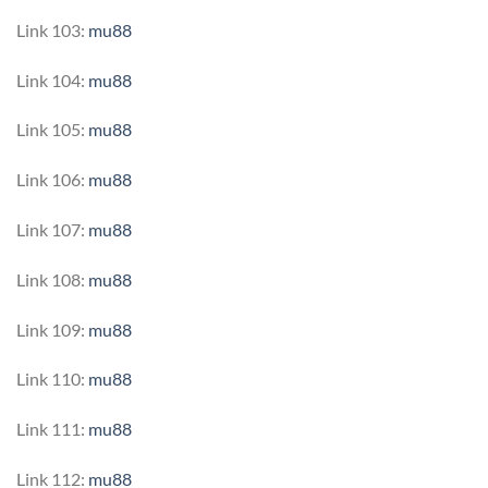
Link 103:
mu88
Link 104:
mu88
Link 105:
mu88
Link 106:
mu88
Link 107:
mu88
Link 108:
mu88
Link 109:
mu88
Link 110:
mu88
Link 111:
mu88
Link 112:
mu88