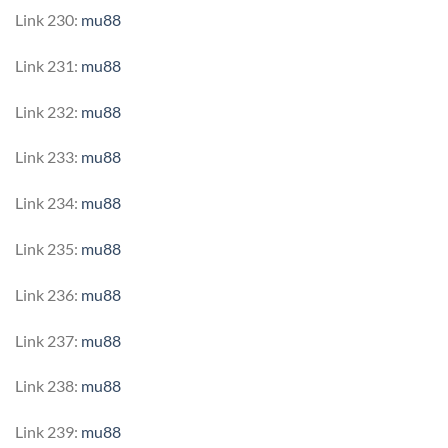
Link 230:
mu88
Link 231:
mu88
Link 232:
mu88
Link 233:
mu88
Link 234:
mu88
Link 235:
mu88
Link 236:
mu88
Link 237:
mu88
Link 238:
mu88
Link 239:
mu88