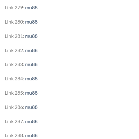
Link 279:
mu88
Link 280:
mu88
Link 281:
mu88
Link 282:
mu88
Link 283:
mu88
Link 284:
mu88
Link 285:
mu88
Link 286:
mu88
Link 287:
mu88
Link 288:
mu88