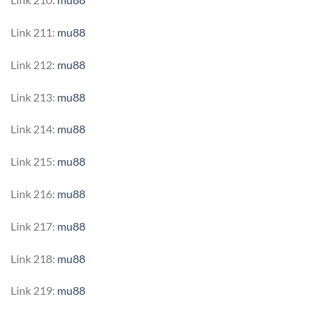
Link 211:
mu88
Link 212:
mu88
Link 213:
mu88
Link 214:
mu88
Link 215:
mu88
Link 216:
mu88
Link 217:
mu88
Link 218:
mu88
Link 219:
mu88