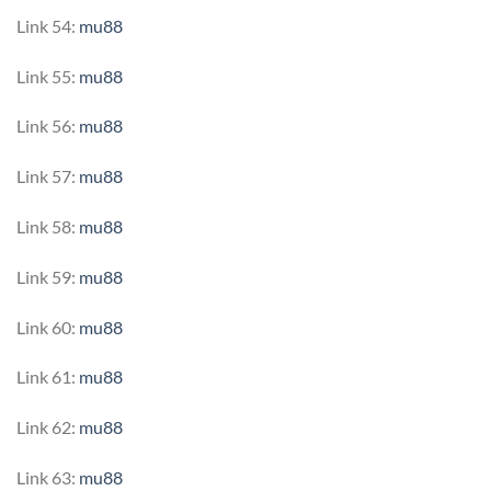
Link 54:
mu88
Link 55:
mu88
Link 56:
mu88
Link 57:
mu88
Link 58:
mu88
Link 59:
mu88
Link 60:
mu88
Link 61:
mu88
Link 62:
mu88
Link 63:
mu88