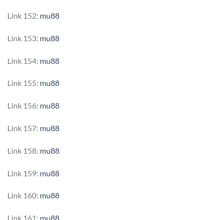
Link 152:
mu88
Link 153:
mu88
Link 154:
mu88
Link 155:
mu88
Link 156:
mu88
Link 157:
mu88
Link 158:
mu88
Link 159:
mu88
Link 160:
mu88
Link 161:
mu88