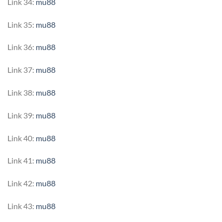
Link 34:
mu88
Link 35:
mu88
Link 36:
mu88
Link 37:
mu88
Link 38:
mu88
Link 39:
mu88
Link 40:
mu88
Link 41:
mu88
Link 42:
mu88
Link 43:
mu88