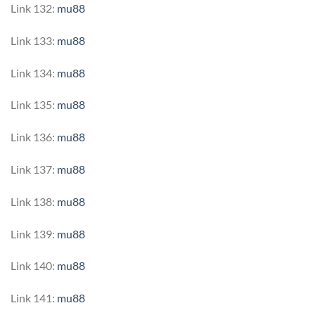
Link 132:
mu88
Link 133:
mu88
Link 134:
mu88
Link 135:
mu88
Link 136:
mu88
Link 137:
mu88
Link 138:
mu88
Link 139:
mu88
Link 140:
mu88
Link 141:
mu88