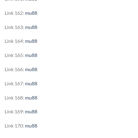
Link 162:
mu88
Link 163:
mu88
Link 164:
mu88
Link 165:
mu88
Link 166:
mu88
Link 167:
mu88
Link 168:
mu88
Link 169:
mu88
Link 170:
mu88