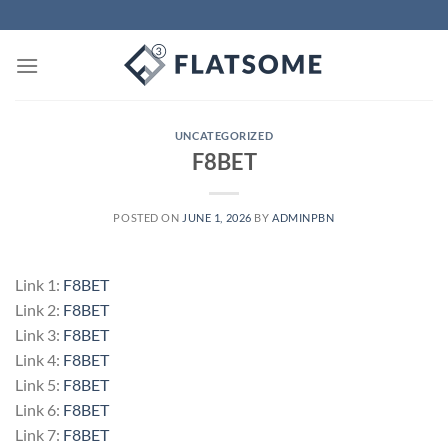
Skip
to
content
UNCATEGORIZED
F8BET
POSTED ON
JUNE 1, 2026
BY
ADMINPBN
Link 1:
F8BET
Link 2:
F8BET
Link 3:
F8BET
Link 4:
F8BET
Link 5:
F8BET
Link 6:
F8BET
Link 7:
F8BET