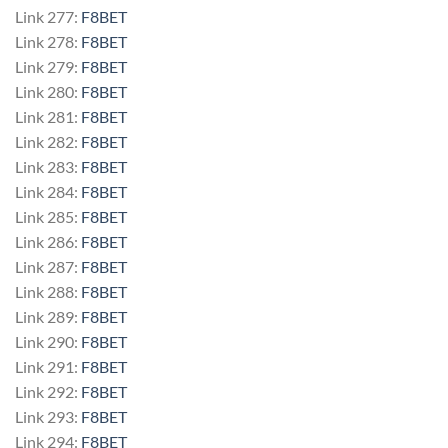
Link 277:
F8BET
Link 278:
F8BET
Link 279:
F8BET
Link 280:
F8BET
Link 281:
F8BET
Link 282:
F8BET
Link 283:
F8BET
Link 284:
F8BET
Link 285:
F8BET
Link 286:
F8BET
Link 287:
F8BET
Link 288:
F8BET
Link 289:
F8BET
Link 290:
F8BET
Link 291:
F8BET
Link 292:
F8BET
Link 293:
F8BET
Link 294:
F8BET