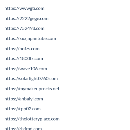
https://wwwgti.com
https://2222gege.com
https://752498.com
https://xxxjapantube.com
https://bofzs.com
https://1800fx.com
https://wave106.com
https://solarlight0760.com
https://mymakeuprocks.net
https://anbaiyi.com
https://rpp02.com
https://thelotteryplace.com
https://zjgfmd.com