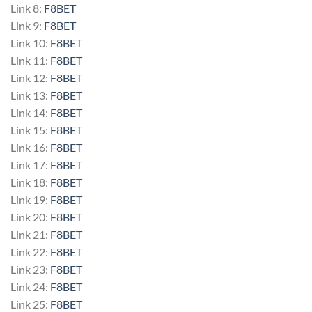
Link 8:
F8BET
Link 9:
F8BET
Link 10:
F8BET
Link 11:
F8BET
Link 12:
F8BET
Link 13:
F8BET
Link 14:
F8BET
Link 15:
F8BET
Link 16:
F8BET
Link 17:
F8BET
Link 18:
F8BET
Link 19:
F8BET
Link 20:
F8BET
Link 21:
F8BET
Link 22:
F8BET
Link 23:
F8BET
Link 24:
F8BET
Link 25:
F8BET