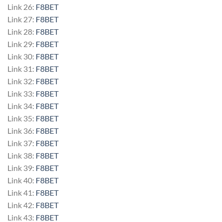
Link 26:
F8BET
Link 27:
F8BET
Link 28:
F8BET
Link 29:
F8BET
Link 30:
F8BET
Link 31:
F8BET
Link 32:
F8BET
Link 33:
F8BET
Link 34:
F8BET
Link 35:
F8BET
Link 36:
F8BET
Link 37:
F8BET
Link 38:
F8BET
Link 39:
F8BET
Link 40:
F8BET
Link 41:
F8BET
Link 42:
F8BET
Link 43:
F8BET