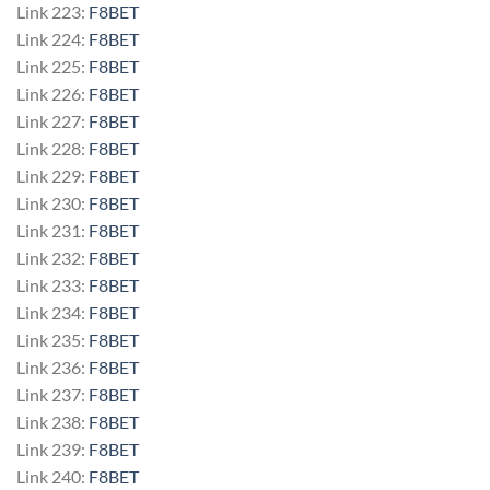
Link 223:
F8BET
Link 224:
F8BET
Link 225:
F8BET
Link 226:
F8BET
Link 227:
F8BET
Link 228:
F8BET
Link 229:
F8BET
Link 230:
F8BET
Link 231:
F8BET
Link 232:
F8BET
Link 233:
F8BET
Link 234:
F8BET
Link 235:
F8BET
Link 236:
F8BET
Link 237:
F8BET
Link 238:
F8BET
Link 239:
F8BET
Link 240:
F8BET