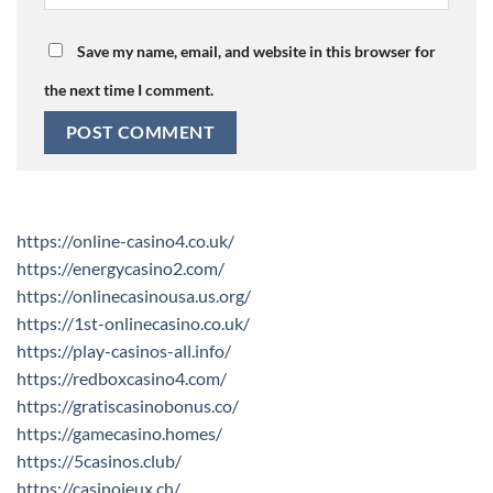
Save my name, email, and website in this browser for
the next time I comment.
https://online-casino4.co.uk/
https://energycasino2.com/
https://onlinecasinousa.us.org/
https://1st-onlinecasino.co.uk/
https://play-casinos-all.info/
https://redboxcasino4.com/
https://gratiscasinobonus.co/
https://gamecasino.homes/
https://5casinos.club/
https://casinojeux.ch/