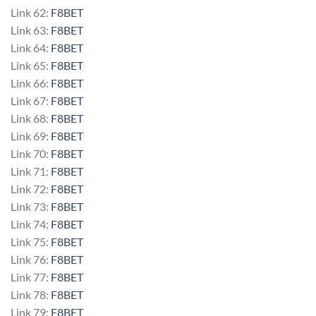
Link 62:
F8BET
Link 63:
F8BET
Link 64:
F8BET
Link 65:
F8BET
Link 66:
F8BET
Link 67:
F8BET
Link 68:
F8BET
Link 69:
F8BET
Link 70:
F8BET
Link 71:
F8BET
Link 72:
F8BET
Link 73:
F8BET
Link 74:
F8BET
Link 75:
F8BET
Link 76:
F8BET
Link 77:
F8BET
Link 78:
F8BET
Link 79:
F8BET