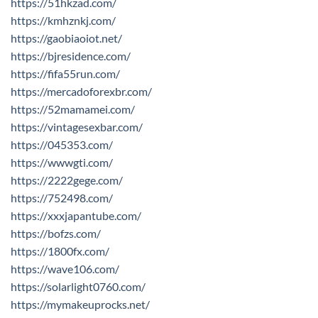
https://51hkzad.com/
https://kmhznkj.com/
https://gaobiaoiot.net/
https://bjresidence.com/
https://fifa55run.com/
https://mercadoforexbr.com/
https://52mamamei.com/
https://vintagesexbar.com/
https://045353.com/
https://wwwgti.com/
https://2222gege.com/
https://752498.com/
https://xxxjapantube.com/
https://bofzs.com/
https://1800fx.com/
https://wave106.com/
https://solarlight0760.com/
https://mymakeuprocks.net/