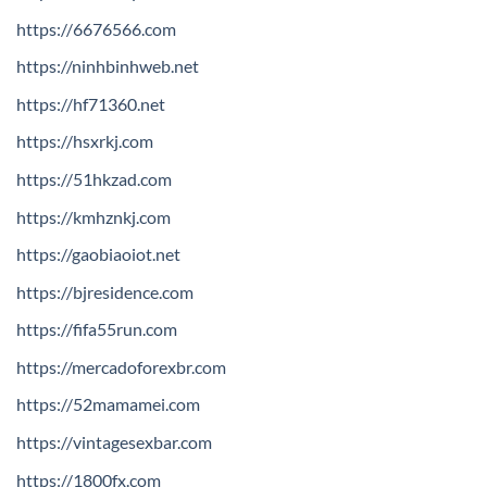
https://6676566.com
https://ninhbinhweb.net
https://hf71360.net
https://hsxrkj.com
https://51hkzad.com
https://kmhznkj.com
https://gaobiaoiot.net
https://bjresidence.com
https://fifa55run.com
https://mercadoforexbr.com
https://52mamamei.com
https://vintagesexbar.com
https://1800fx.com