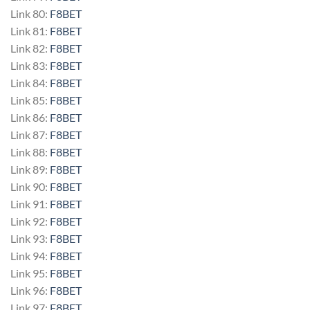
Link 80:
F8BET
Link 81:
F8BET
Link 82:
F8BET
Link 83:
F8BET
Link 84:
F8BET
Link 85:
F8BET
Link 86:
F8BET
Link 87:
F8BET
Link 88:
F8BET
Link 89:
F8BET
Link 90:
F8BET
Link 91:
F8BET
Link 92:
F8BET
Link 93:
F8BET
Link 94:
F8BET
Link 95:
F8BET
Link 96:
F8BET
Link 97:
F8BET