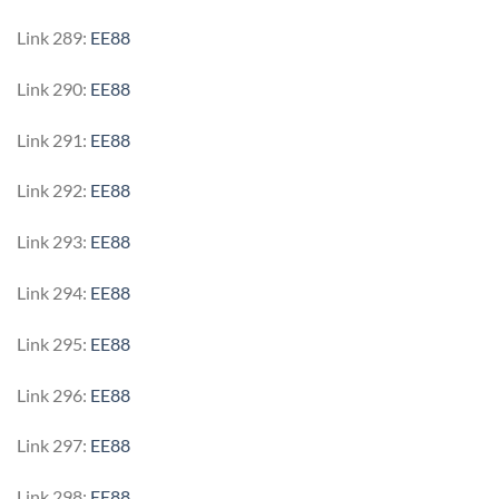
Link 289:
EE88
Link 290:
EE88
Link 291:
EE88
Link 292:
EE88
Link 293:
EE88
Link 294:
EE88
Link 295:
EE88
Link 296:
EE88
Link 297:
EE88
Link 298:
EE88