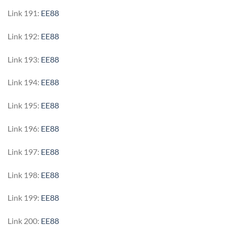
Link 191:
EE88
Link 192:
EE88
Link 193:
EE88
Link 194:
EE88
Link 195:
EE88
Link 196:
EE88
Link 197:
EE88
Link 198:
EE88
Link 199:
EE88
Link 200:
EE88