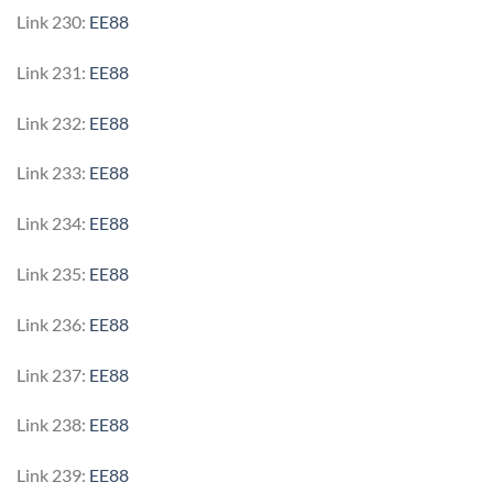
Link 230:
EE88
Link 231:
EE88
Link 232:
EE88
Link 233:
EE88
Link 234:
EE88
Link 235:
EE88
Link 236:
EE88
Link 237:
EE88
Link 238:
EE88
Link 239:
EE88