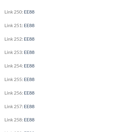
Link 250:
EE88
Link 251:
EE88
Link 252:
EE88
Link 253:
EE88
Link 254:
EE88
Link 255:
EE88
Link 256:
EE88
Link 257:
EE88
Link 258:
EE88