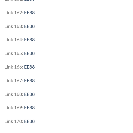
Link 162:
EE88
Link 163:
EE88
Link 164:
EE88
Link 165:
EE88
Link 166:
EE88
Link 167:
EE88
Link 168:
EE88
Link 169:
EE88
Link 170:
EE88