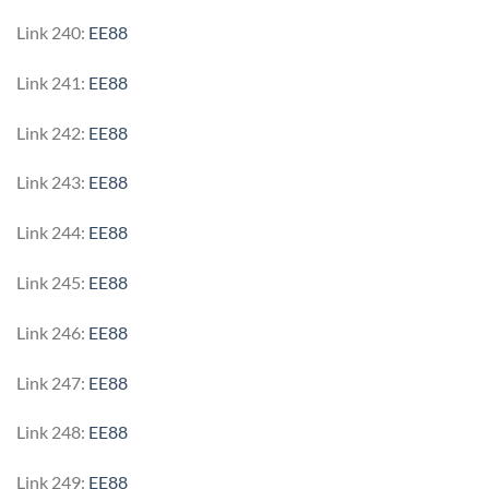
Link 240:
EE88
Link 241:
EE88
Link 242:
EE88
Link 243:
EE88
Link 244:
EE88
Link 245:
EE88
Link 246:
EE88
Link 247:
EE88
Link 248:
EE88
Link 249:
EE88