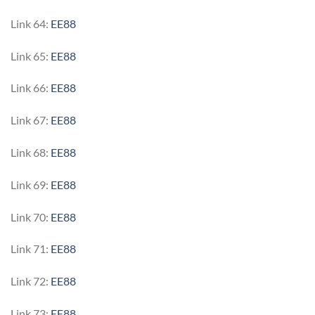
Link 64:
EE88
Link 65:
EE88
Link 66:
EE88
Link 67:
EE88
Link 68:
EE88
Link 69:
EE88
Link 70:
EE88
Link 71:
EE88
Link 72:
EE88
Link 73:
EE88