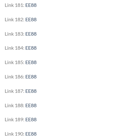
Link 181:
EE88
Link 182:
EE88
Link 183:
EE88
Link 184:
EE88
Link 185:
EE88
Link 186:
EE88
Link 187:
EE88
Link 188:
EE88
Link 189:
EE88
Link 190:
EE88