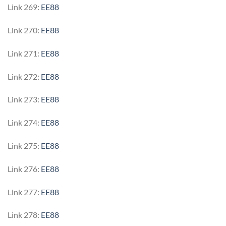
Link 269:
EE88
Link 270:
EE88
Link 271:
EE88
Link 272:
EE88
Link 273:
EE88
Link 274:
EE88
Link 275:
EE88
Link 276:
EE88
Link 277:
EE88
Link 278:
EE88