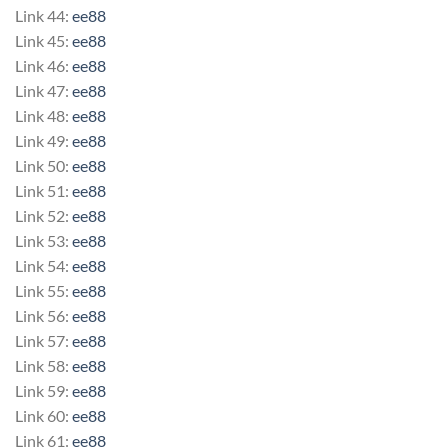
Link 44:
ee88
Link 45:
ee88
Link 46:
ee88
Link 47:
ee88
Link 48:
ee88
Link 49:
ee88
Link 50:
ee88
Link 51:
ee88
Link 52:
ee88
Link 53:
ee88
Link 54:
ee88
Link 55:
ee88
Link 56:
ee88
Link 57:
ee88
Link 58:
ee88
Link 59:
ee88
Link 60:
ee88
Link 61:
ee88