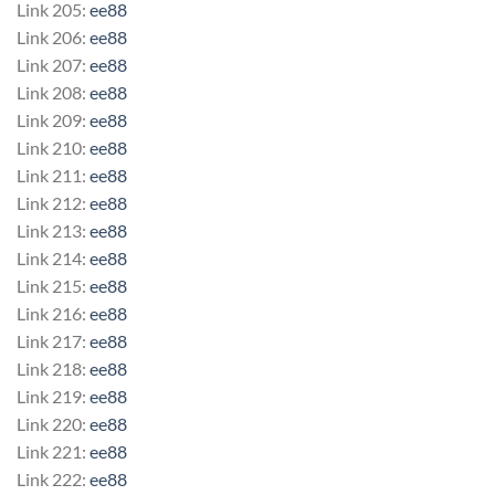
Link 205:
ee88
Link 206:
ee88
Link 207:
ee88
Link 208:
ee88
Link 209:
ee88
Link 210:
ee88
Link 211:
ee88
Link 212:
ee88
Link 213:
ee88
Link 214:
ee88
Link 215:
ee88
Link 216:
ee88
Link 217:
ee88
Link 218:
ee88
Link 219:
ee88
Link 220:
ee88
Link 221:
ee88
Link 222:
ee88