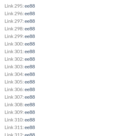
Link 295:
ee88
Link 296:
ee88
Link 297:
ee88
Link 298:
ee88
Link 299:
ee88
Link 300:
ee88
Link 301:
ee88
Link 302:
ee88
Link 303:
ee88
Link 304:
ee88
Link 305:
ee88
Link 306:
ee88
Link 307:
ee88
Link 308:
ee88
Link 309:
ee88
Link 310:
ee88
Link 311:
ee88
Link 312:
ee88