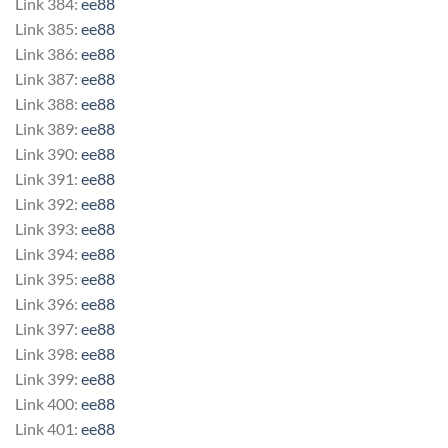
Link 384:
ee88
Link 385:
ee88
Link 386:
ee88
Link 387:
ee88
Link 388:
ee88
Link 389:
ee88
Link 390:
ee88
Link 391:
ee88
Link 392:
ee88
Link 393:
ee88
Link 394:
ee88
Link 395:
ee88
Link 396:
ee88
Link 397:
ee88
Link 398:
ee88
Link 399:
ee88
Link 400:
ee88
Link 401:
ee88