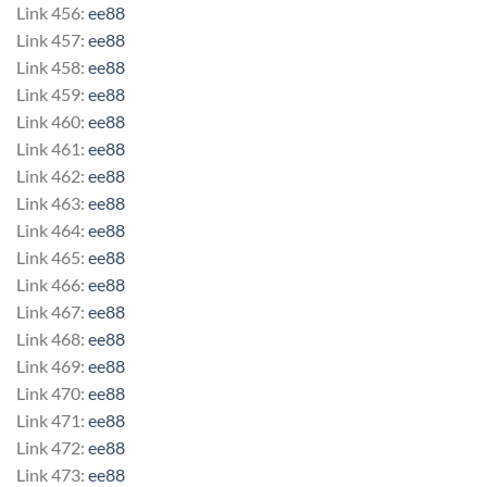
Link 456:
ee88
Link 457:
ee88
Link 458:
ee88
Link 459:
ee88
Link 460:
ee88
Link 461:
ee88
Link 462:
ee88
Link 463:
ee88
Link 464:
ee88
Link 465:
ee88
Link 466:
ee88
Link 467:
ee88
Link 468:
ee88
Link 469:
ee88
Link 470:
ee88
Link 471:
ee88
Link 472:
ee88
Link 473:
ee88