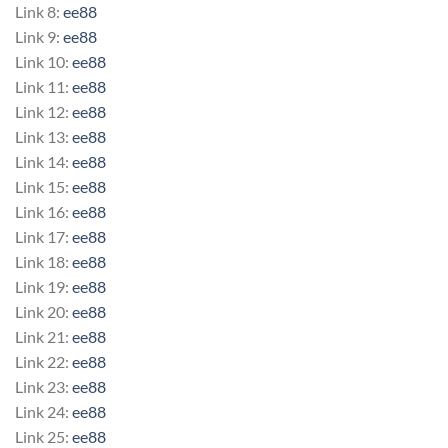
Link 8:
ee88
Link 9:
ee88
Link 10:
ee88
Link 11:
ee88
Link 12:
ee88
Link 13:
ee88
Link 14:
ee88
Link 15:
ee88
Link 16:
ee88
Link 17:
ee88
Link 18:
ee88
Link 19:
ee88
Link 20:
ee88
Link 21:
ee88
Link 22:
ee88
Link 23:
ee88
Link 24:
ee88
Link 25:
ee88