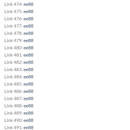
Link 474:
ee88
Link 475:
ee88
Link 476:
ee88
Link 477:
ee88
Link 478:
ee88
Link 479:
ee88
Link 480:
ee88
Link 481:
ee88
Link 482:
ee88
Link 483:
ee88
Link 484:
ee88
Link 485:
ee88
Link 486:
ee88
Link 487:
ee88
Link 488:
ee88
Link 489:
ee88
Link 490:
ee88
Link 491:
ee88