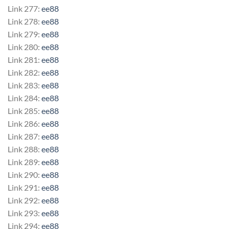
Link 277:
ee88
Link 278:
ee88
Link 279:
ee88
Link 280:
ee88
Link 281:
ee88
Link 282:
ee88
Link 283:
ee88
Link 284:
ee88
Link 285:
ee88
Link 286:
ee88
Link 287:
ee88
Link 288:
ee88
Link 289:
ee88
Link 290:
ee88
Link 291:
ee88
Link 292:
ee88
Link 293:
ee88
Link 294:
ee88