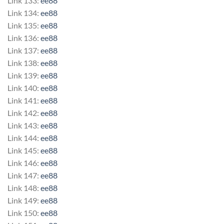
Link 133:
ee88
Link 134:
ee88
Link 135:
ee88
Link 136:
ee88
Link 137:
ee88
Link 138:
ee88
Link 139:
ee88
Link 140:
ee88
Link 141:
ee88
Link 142:
ee88
Link 143:
ee88
Link 144:
ee88
Link 145:
ee88
Link 146:
ee88
Link 147:
ee88
Link 148:
ee88
Link 149:
ee88
Link 150:
ee88