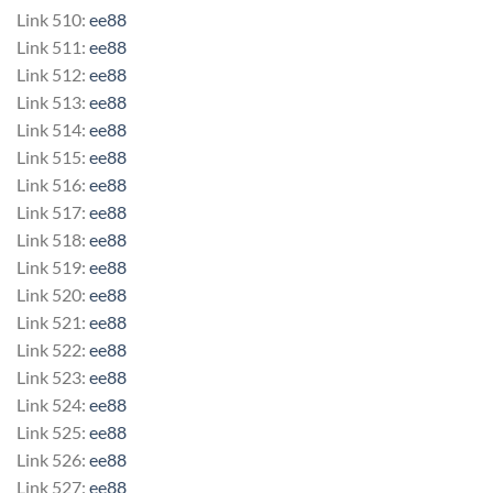
Link 510:
ee88
Link 511:
ee88
Link 512:
ee88
Link 513:
ee88
Link 514:
ee88
Link 515:
ee88
Link 516:
ee88
Link 517:
ee88
Link 518:
ee88
Link 519:
ee88
Link 520:
ee88
Link 521:
ee88
Link 522:
ee88
Link 523:
ee88
Link 524:
ee88
Link 525:
ee88
Link 526:
ee88
Link 527:
ee88