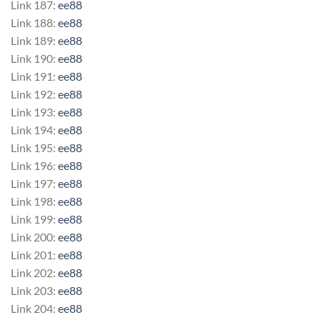
Link 187:
ee88
Link 188:
ee88
Link 189:
ee88
Link 190:
ee88
Link 191:
ee88
Link 192:
ee88
Link 193:
ee88
Link 194:
ee88
Link 195:
ee88
Link 196:
ee88
Link 197:
ee88
Link 198:
ee88
Link 199:
ee88
Link 200:
ee88
Link 201:
ee88
Link 202:
ee88
Link 203:
ee88
Link 204:
ee88