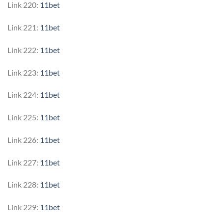
Link 220:
11bet
Link 221:
11bet
Link 222:
11bet
Link 223:
11bet
Link 224:
11bet
Link 225:
11bet
Link 226:
11bet
Link 227:
11bet
Link 228:
11bet
Link 229:
11bet