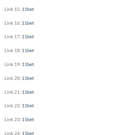
Link 15:
11bet
Link 16:
11bet
Link 17:
11bet
Link 18:
11bet
Link 19:
11bet
Link 20:
11bet
Link 21:
11bet
Link 22:
11bet
Link 23:
11bet
Link 24:
11bet