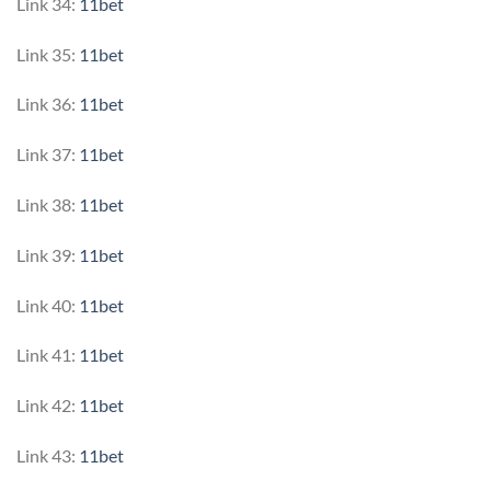
Link 34:
11bet
Link 35:
11bet
Link 36:
11bet
Link 37:
11bet
Link 38:
11bet
Link 39:
11bet
Link 40:
11bet
Link 41:
11bet
Link 42:
11bet
Link 43:
11bet