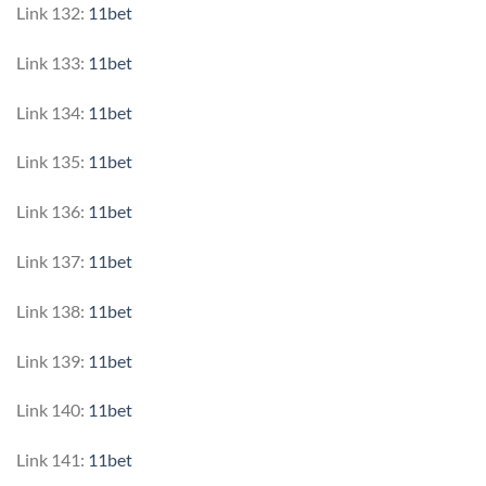
Link 132:
11bet
Link 133:
11bet
Link 134:
11bet
Link 135:
11bet
Link 136:
11bet
Link 137:
11bet
Link 138:
11bet
Link 139:
11bet
Link 140:
11bet
Link 141:
11bet