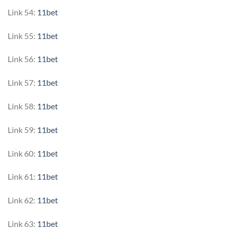
Link 54:
11bet
Link 55:
11bet
Link 56:
11bet
Link 57:
11bet
Link 58:
11bet
Link 59:
11bet
Link 60:
11bet
Link 61:
11bet
Link 62:
11bet
Link 63:
11bet