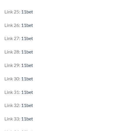
Link 25:
11bet
Link 26:
11bet
Link 27:
11bet
Link 28:
11bet
Link 29:
11bet
Link 30:
11bet
Link 31:
11bet
Link 32:
11bet
Link 33:
11bet