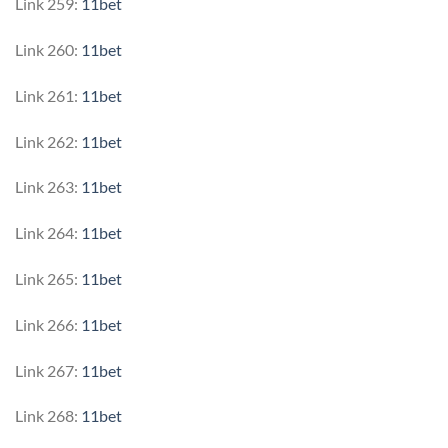
Link 259:
11bet
Link 260:
11bet
Link 261:
11bet
Link 262:
11bet
Link 263:
11bet
Link 264:
11bet
Link 265:
11bet
Link 266:
11bet
Link 267:
11bet
Link 268:
11bet