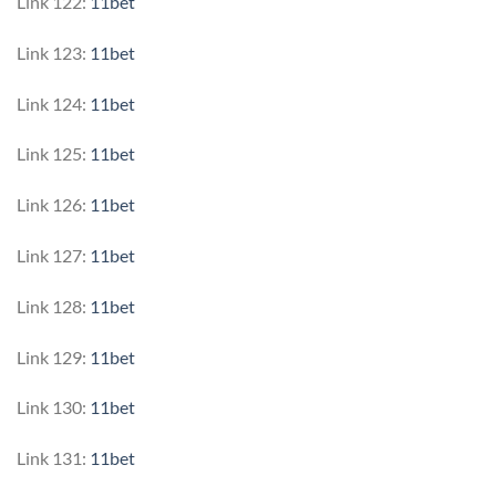
Link 122:
11bet
Link 123:
11bet
Link 124:
11bet
Link 125:
11bet
Link 126:
11bet
Link 127:
11bet
Link 128:
11bet
Link 129:
11bet
Link 130:
11bet
Link 131:
11bet