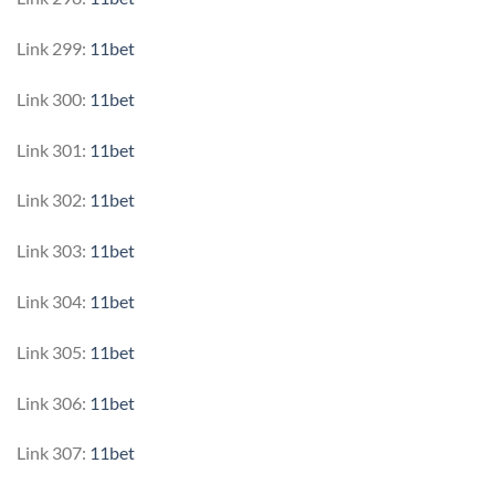
Link 299:
11bet
Link 300:
11bet
Link 301:
11bet
Link 302:
11bet
Link 303:
11bet
Link 304:
11bet
Link 305:
11bet
Link 306:
11bet
Link 307:
11bet