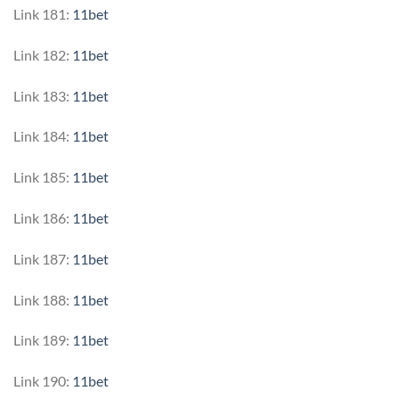
Link 181:
11bet
Link 182:
11bet
Link 183:
11bet
Link 184:
11bet
Link 185:
11bet
Link 186:
11bet
Link 187:
11bet
Link 188:
11bet
Link 189:
11bet
Link 190:
11bet