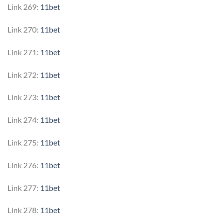
Link 269:
11bet
Link 270:
11bet
Link 271:
11bet
Link 272:
11bet
Link 273:
11bet
Link 274:
11bet
Link 275:
11bet
Link 276:
11bet
Link 277:
11bet
Link 278:
11bet