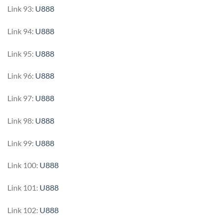
Link 93:
U888
Link 94:
U888
Link 95:
U888
Link 96:
U888
Link 97:
U888
Link 98:
U888
Link 99:
U888
Link 100:
U888
Link 101:
U888
Link 102:
U888