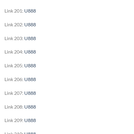
Link 201:
U888
Link 202:
U888
Link 203:
U888
Link 204:
U888
Link 205:
U888
Link 206:
U888
Link 207:
U888
Link 208:
U888
Link 209:
U888
Link 210:
U888