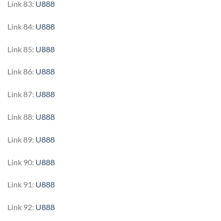
Link 83:
U888
Link 84:
U888
Link 85:
U888
Link 86:
U888
Link 87:
U888
Link 88:
U888
Link 89:
U888
Link 90:
U888
Link 91:
U888
Link 92:
U888