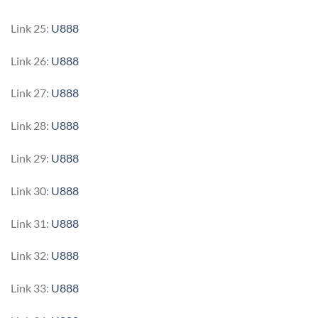
Link 25:
U888
Link 26:
U888
Link 27:
U888
Link 28:
U888
Link 29:
U888
Link 30:
U888
Link 31:
U888
Link 32:
U888
Link 33:
U888