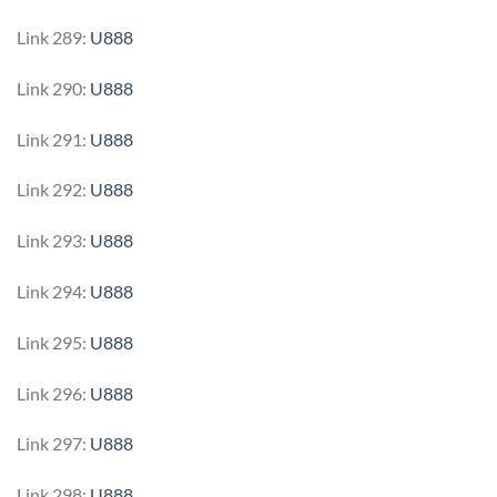
Link 289:
U888
Link 290:
U888
Link 291:
U888
Link 292:
U888
Link 293:
U888
Link 294:
U888
Link 295:
U888
Link 296:
U888
Link 297:
U888
Link 298:
U888