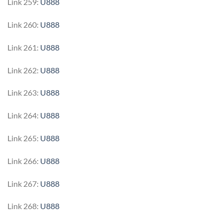
Link 259:
U888
Link 260:
U888
Link 261:
U888
Link 262:
U888
Link 263:
U888
Link 264:
U888
Link 265:
U888
Link 266:
U888
Link 267:
U888
Link 268:
U888