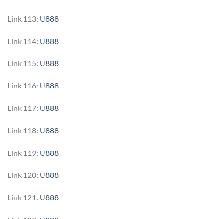
Link 113:
U888
Link 114:
U888
Link 115:
U888
Link 116:
U888
Link 117:
U888
Link 118:
U888
Link 119:
U888
Link 120:
U888
Link 121:
U888