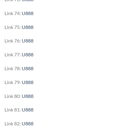
Link 74:
U888
Link 75:
U888
Link 76:
U888
Link 77:
U888
Link 78:
U888
Link 79:
U888
Link 80:
U888
Link 81:
U888
Link 82:
U888