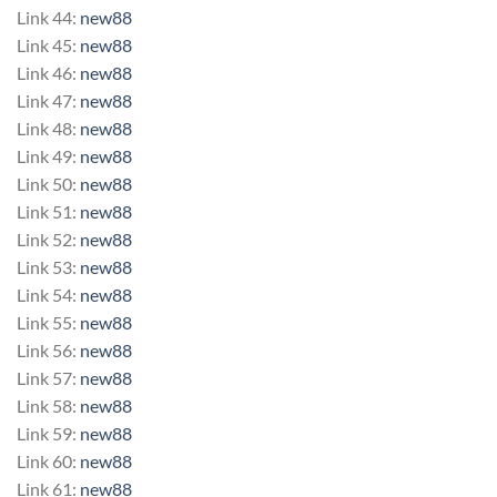
Link 44:
new88
Link 45:
new88
Link 46:
new88
Link 47:
new88
Link 48:
new88
Link 49:
new88
Link 50:
new88
Link 51:
new88
Link 52:
new88
Link 53:
new88
Link 54:
new88
Link 55:
new88
Link 56:
new88
Link 57:
new88
Link 58:
new88
Link 59:
new88
Link 60:
new88
Link 61:
new88