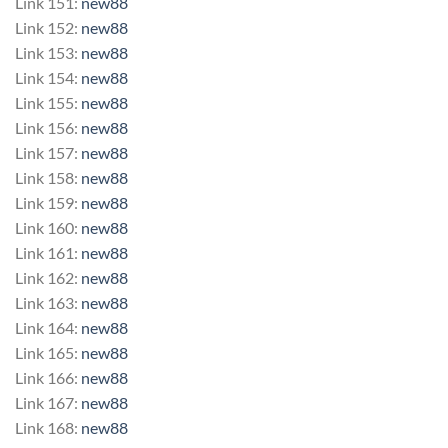
Link 151:
new88
Link 152:
new88
Link 153:
new88
Link 154:
new88
Link 155:
new88
Link 156:
new88
Link 157:
new88
Link 158:
new88
Link 159:
new88
Link 160:
new88
Link 161:
new88
Link 162:
new88
Link 163:
new88
Link 164:
new88
Link 165:
new88
Link 166:
new88
Link 167:
new88
Link 168:
new88