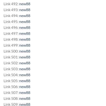
Link 492:
new88
Link 493:
new88
Link 494:
new88
Link 495:
new88
Link 496:
new88
Link 497:
new88
Link 498:
new88
Link 499:
new88
Link 500:
new88
Link 501:
new88
Link 502:
new88
Link 503:
new88
Link 504:
new88
Link 505:
new88
Link 506:
new88
Link 507:
new88
Link 508:
new88
Link 509:
new88