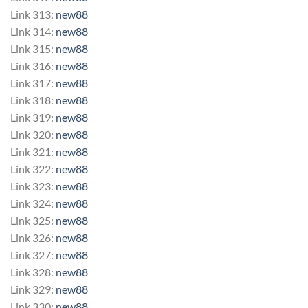
Link 313:
new88
Link 314:
new88
Link 315:
new88
Link 316:
new88
Link 317:
new88
Link 318:
new88
Link 319:
new88
Link 320:
new88
Link 321:
new88
Link 322:
new88
Link 323:
new88
Link 324:
new88
Link 325:
new88
Link 326:
new88
Link 327:
new88
Link 328:
new88
Link 329:
new88
Link 330:
new88