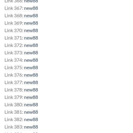
Link 366:
new88
Link 367:
new88
Link 368:
new88
Link 369:
new88
Link 370:
new88
Link 371:
new88
Link 372:
new88
Link 373:
new88
Link 374:
new88
Link 375:
new88
Link 376:
new88
Link 377:
new88
Link 378:
new88
Link 379:
new88
Link 380:
new88
Link 381:
new88
Link 382:
new88
Link 383:
new88