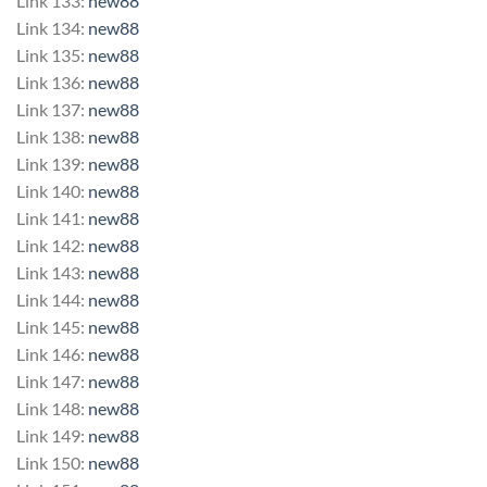
Link 133:
new88
Link 134:
new88
Link 135:
new88
Link 136:
new88
Link 137:
new88
Link 138:
new88
Link 139:
new88
Link 140:
new88
Link 141:
new88
Link 142:
new88
Link 143:
new88
Link 144:
new88
Link 145:
new88
Link 146:
new88
Link 147:
new88
Link 148:
new88
Link 149:
new88
Link 150:
new88