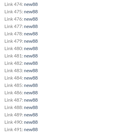
Link 474:
new88
Link 475:
new88
Link 476:
new88
Link 477:
new88
Link 478:
new88
Link 479:
new88
Link 480:
new88
Link 481:
new88
Link 482:
new88
Link 483:
new88
Link 484:
new88
Link 485:
new88
Link 486:
new88
Link 487:
new88
Link 488:
new88
Link 489:
new88
Link 490:
new88
Link 491:
new88