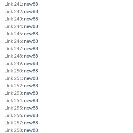
Link 241:
new88
Link 242:
new88
Link 243:
new88
Link 244:
new88
Link 245:
new88
Link 246:
new88
Link 247:
new88
Link 248:
new88
Link 249:
new88
Link 250:
new88
Link 251:
new88
Link 252:
new88
Link 253:
new88
Link 254:
new88
Link 255:
new88
Link 256:
new88
Link 257:
new88
Link 258:
new88