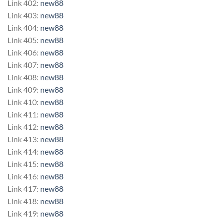
Link 402:
new88
Link 403:
new88
Link 404:
new88
Link 405:
new88
Link 406:
new88
Link 407:
new88
Link 408:
new88
Link 409:
new88
Link 410:
new88
Link 411:
new88
Link 412:
new88
Link 413:
new88
Link 414:
new88
Link 415:
new88
Link 416:
new88
Link 417:
new88
Link 418:
new88
Link 419:
new88