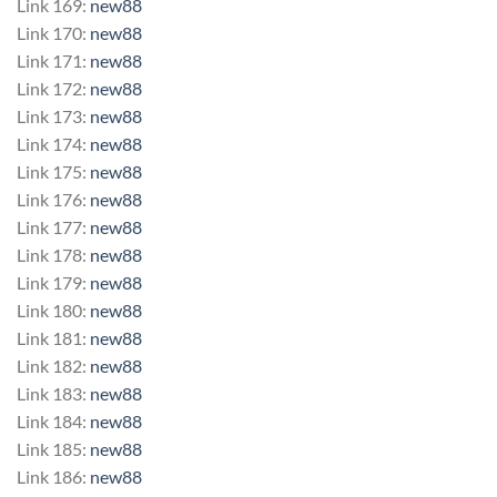
Link 169:
new88
Link 170:
new88
Link 171:
new88
Link 172:
new88
Link 173:
new88
Link 174:
new88
Link 175:
new88
Link 176:
new88
Link 177:
new88
Link 178:
new88
Link 179:
new88
Link 180:
new88
Link 181:
new88
Link 182:
new88
Link 183:
new88
Link 184:
new88
Link 185:
new88
Link 186:
new88