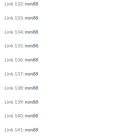
Link 132:
mm88
Link 133:
mm88
Link 134:
mm88
Link 135:
mm88
Link 136:
mm88
Link 137:
mm88
Link 138:
mm88
Link 139:
mm88
Link 140:
mm88
Link 141:
mm88