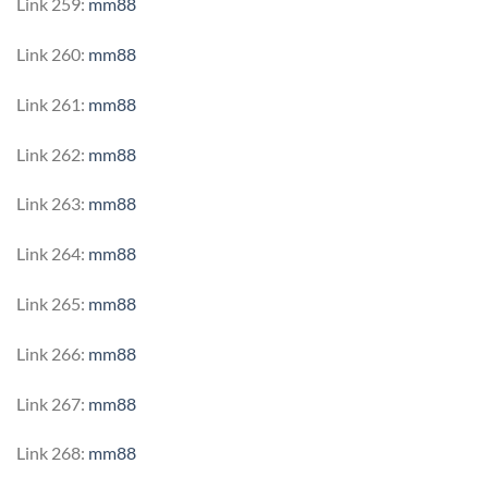
Link 259:
mm88
Link 260:
mm88
Link 261:
mm88
Link 262:
mm88
Link 263:
mm88
Link 264:
mm88
Link 265:
mm88
Link 266:
mm88
Link 267:
mm88
Link 268:
mm88