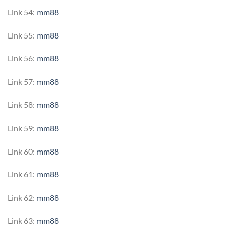
Link 54:
mm88
Link 55:
mm88
Link 56:
mm88
Link 57:
mm88
Link 58:
mm88
Link 59:
mm88
Link 60:
mm88
Link 61:
mm88
Link 62:
mm88
Link 63:
mm88