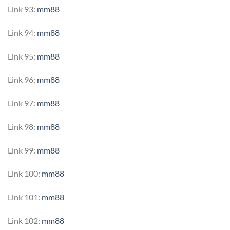
Link 93:
mm88
Link 94:
mm88
Link 95:
mm88
Link 96:
mm88
Link 97:
mm88
Link 98:
mm88
Link 99:
mm88
Link 100:
mm88
Link 101:
mm88
Link 102:
mm88