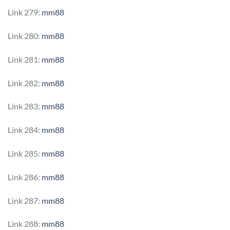
Link 279:
mm88
Link 280:
mm88
Link 281:
mm88
Link 282:
mm88
Link 283:
mm88
Link 284:
mm88
Link 285:
mm88
Link 286:
mm88
Link 287:
mm88
Link 288:
mm88