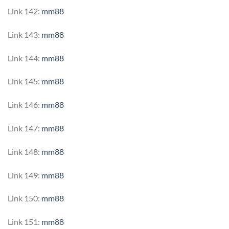
Link 142:
mm88
Link 143:
mm88
Link 144:
mm88
Link 145:
mm88
Link 146:
mm88
Link 147:
mm88
Link 148:
mm88
Link 149:
mm88
Link 150:
mm88
Link 151:
mm88