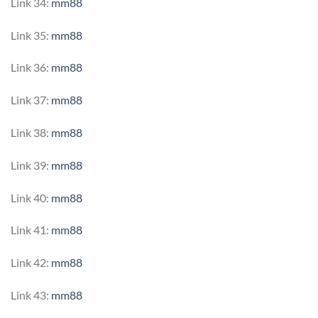
Link 34:
mm88
Link 35:
mm88
Link 36:
mm88
Link 37:
mm88
Link 38:
mm88
Link 39:
mm88
Link 40:
mm88
Link 41:
mm88
Link 42:
mm88
Link 43:
mm88