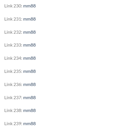
Link 230:
mm88
Link 231:
mm88
Link 232:
mm88
Link 233:
mm88
Link 234:
mm88
Link 235:
mm88
Link 236:
mm88
Link 237:
mm88
Link 238:
mm88
Link 239:
mm88