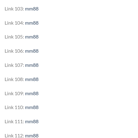
Link 103:
mm88
Link 104:
mm88
Link 105:
mm88
Link 106:
mm88
Link 107:
mm88
Link 108:
mm88
Link 109:
mm88
Link 110:
mm88
Link 111:
mm88
Link 112:
mm88