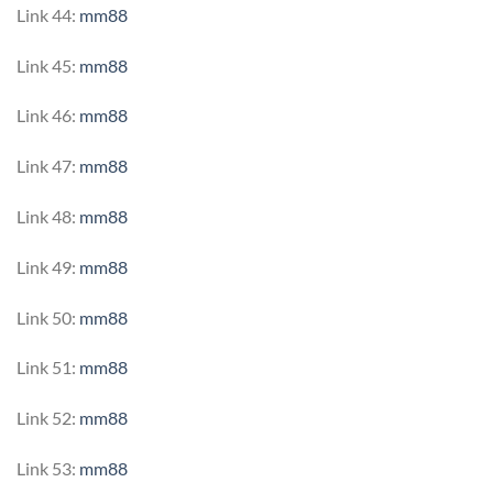
Link 44:
mm88
Link 45:
mm88
Link 46:
mm88
Link 47:
mm88
Link 48:
mm88
Link 49:
mm88
Link 50:
mm88
Link 51:
mm88
Link 52:
mm88
Link 53:
mm88