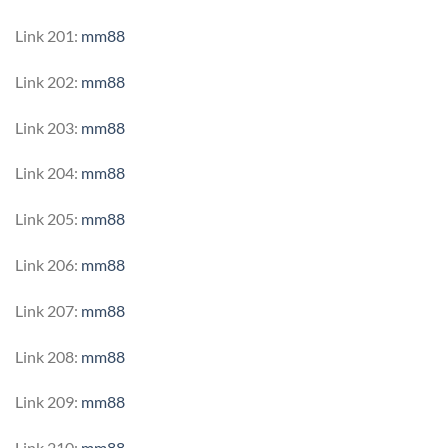
Link 201:
mm88
Link 202:
mm88
Link 203:
mm88
Link 204:
mm88
Link 205:
mm88
Link 206:
mm88
Link 207:
mm88
Link 208:
mm88
Link 209:
mm88
Link 210:
mm88