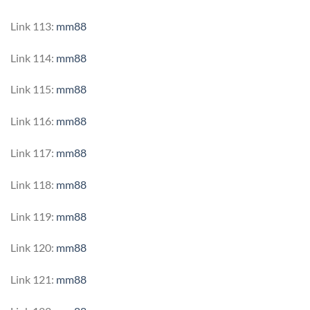
Link 113:
mm88
Link 114:
mm88
Link 115:
mm88
Link 116:
mm88
Link 117:
mm88
Link 118:
mm88
Link 119:
mm88
Link 120:
mm88
Link 121:
mm88