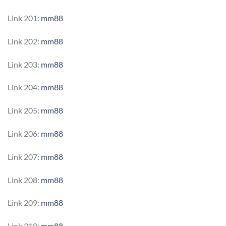
Link 201:
mm88
Link 202:
mm88
Link 203:
mm88
Link 204:
mm88
Link 205:
mm88
Link 206:
mm88
Link 207:
mm88
Link 208:
mm88
Link 209:
mm88
Link 210:
mm88