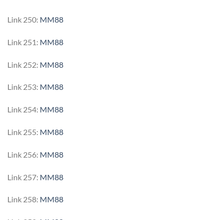
Link 250:
MM88
Link 251:
MM88
Link 252:
MM88
Link 253:
MM88
Link 254:
MM88
Link 255:
MM88
Link 256:
MM88
Link 257:
MM88
Link 258:
MM88