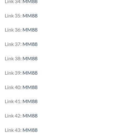
Link 34:
MM88
Link 35:
MM88
Link 36:
MM88
Link 37:
MM88
Link 38:
MM88
Link 39:
MM88
Link 40:
MM88
Link 41:
MM88
Link 42:
MM88
Link 43:
MM88