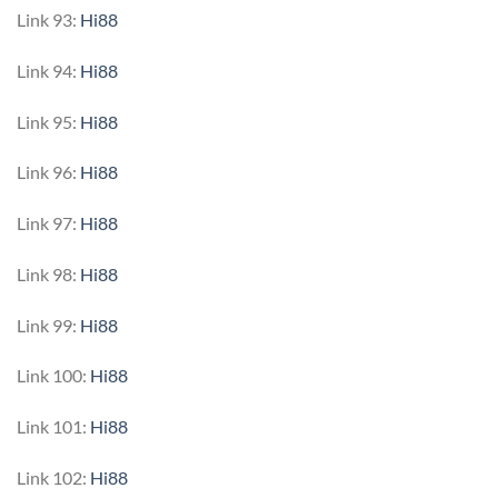
Link 93:
Hi88
Link 94:
Hi88
Link 95:
Hi88
Link 96:
Hi88
Link 97:
Hi88
Link 98:
Hi88
Link 99:
Hi88
Link 100:
Hi88
Link 101:
Hi88
Link 102:
Hi88