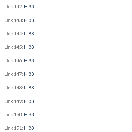
Link 142:
Hi88
Link 143:
Hi88
Link 144:
Hi88
Link 145:
Hi88
Link 146:
Hi88
Link 147:
Hi88
Link 148:
Hi88
Link 149:
Hi88
Link 150:
Hi88
Link 151:
Hi88