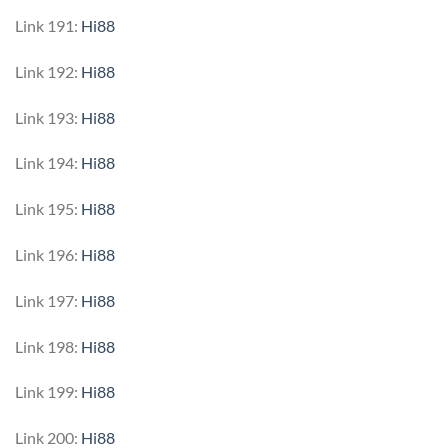
Link 191:
Hi88
Link 192:
Hi88
Link 193:
Hi88
Link 194:
Hi88
Link 195:
Hi88
Link 196:
Hi88
Link 197:
Hi88
Link 198:
Hi88
Link 199:
Hi88
Link 200:
Hi88