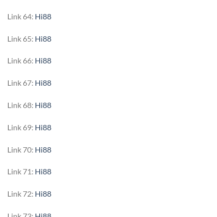
Link 64:
Hi88
Link 65:
Hi88
Link 66:
Hi88
Link 67:
Hi88
Link 68:
Hi88
Link 69:
Hi88
Link 70:
Hi88
Link 71:
Hi88
Link 72:
Hi88
Link 73:
Hi88