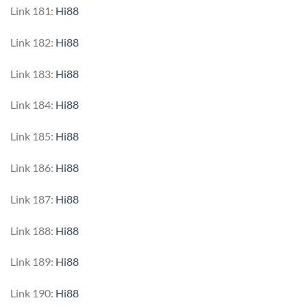
Link 181:
Hi88
Link 182:
Hi88
Link 183:
Hi88
Link 184:
Hi88
Link 185:
Hi88
Link 186:
Hi88
Link 187:
Hi88
Link 188:
Hi88
Link 189:
Hi88
Link 190:
Hi88