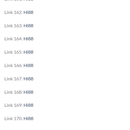
Link 162:
Hi88
Link 163:
Hi88
Link 164:
Hi88
Link 165:
Hi88
Link 166:
Hi88
Link 167:
Hi88
Link 168:
Hi88
Link 169:
Hi88
Link 170:
Hi88