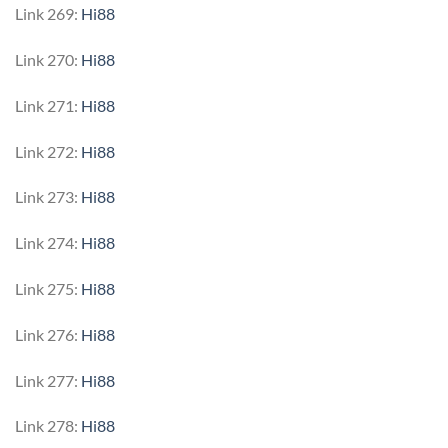
Link 269:
Hi88
Link 270:
Hi88
Link 271:
Hi88
Link 272:
Hi88
Link 273:
Hi88
Link 274:
Hi88
Link 275:
Hi88
Link 276:
Hi88
Link 277:
Hi88
Link 278:
Hi88