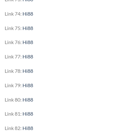
Link 74:
Hi88
Link 75:
Hi88
Link 76:
Hi88
Link 77:
Hi88
Link 78:
Hi88
Link 79:
Hi88
Link 80:
Hi88
Link 81:
Hi88
Link 82:
Hi88