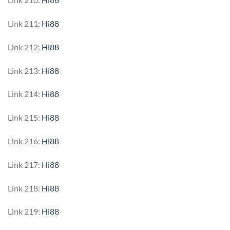
Link 211:
Hi88
Link 212:
Hi88
Link 213:
Hi88
Link 214:
Hi88
Link 215:
Hi88
Link 216:
Hi88
Link 217:
Hi88
Link 218:
Hi88
Link 219:
Hi88