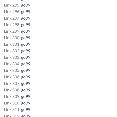
Link 295:
go99
Link 296:
go99
Link 297:
go99
Link 298:
go99
Link 299:
go99
Link 300:
go99
Link 301:
go99
Link 302:
go99
Link 303:
go99
Link 304:
go99
Link 305:
go99
Link 306:
go99
Link 307:
go99
Link 308:
go99
Link 309:
go99
Link 310:
go99
Link 311:
go99
Link 312:
go99