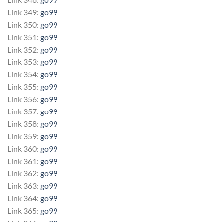
Link 349:
go99
Link 350:
go99
Link 351:
go99
Link 352:
go99
Link 353:
go99
Link 354:
go99
Link 355:
go99
Link 356:
go99
Link 357:
go99
Link 358:
go99
Link 359:
go99
Link 360:
go99
Link 361:
go99
Link 362:
go99
Link 363:
go99
Link 364:
go99
Link 365:
go99