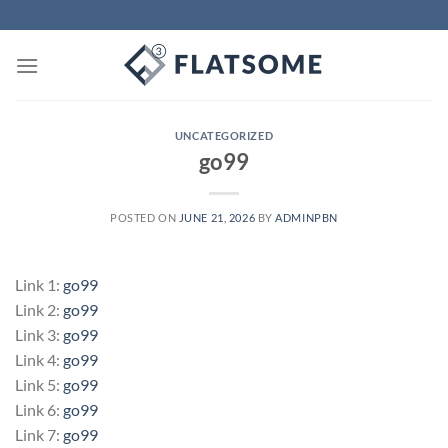
Skip
to
content
UNCATEGORIZED
go99
POSTED ON
JUNE 21, 2026
BY
ADMINPBN
Link 1:
go99
Link 2:
go99
Link 3:
go99
Link 4:
go99
Link 5:
go99
Link 6:
go99
Link 7:
go99