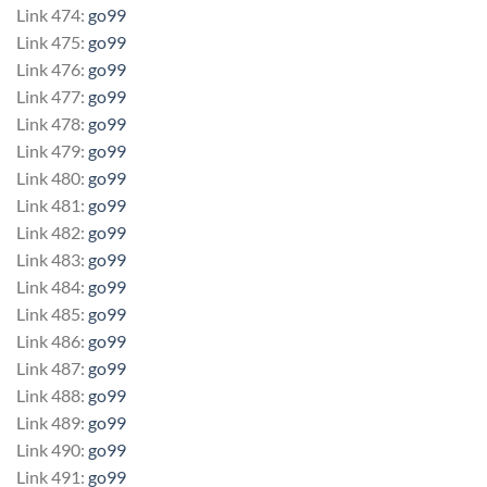
Link 474:
go99
Link 475:
go99
Link 476:
go99
Link 477:
go99
Link 478:
go99
Link 479:
go99
Link 480:
go99
Link 481:
go99
Link 482:
go99
Link 483:
go99
Link 484:
go99
Link 485:
go99
Link 486:
go99
Link 487:
go99
Link 488:
go99
Link 489:
go99
Link 490:
go99
Link 491:
go99