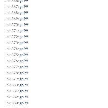
Link 366:
go99
Link 367:
go99
Link 368:
go99
Link 369:
go99
Link 370:
go99
Link 371:
go99
Link 372:
go99
Link 373:
go99
Link 374:
go99
Link 375:
go99
Link 376:
go99
Link 377:
go99
Link 378:
go99
Link 379:
go99
Link 380:
go99
Link 381:
go99
Link 382:
go99
Link 383:
go99