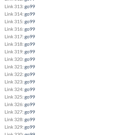
Link 313:
go99
Link 314:
go99
Link 315:
go99
Link 316:
go99
Link 317:
go99
Link 318:
go99
Link 319:
go99
Link 320:
go99
Link 321:
go99
Link 322:
go99
Link 323:
go99
Link 324:
go99
Link 325:
go99
Link 326:
go99
Link 327:
go99
Link 328:
go99
Link 329:
go99
Link 330:
go99