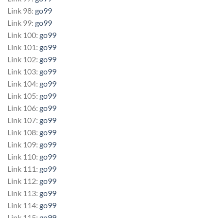
Link 98:
go99
Link 99:
go99
Link 100:
go99
Link 101:
go99
Link 102:
go99
Link 103:
go99
Link 104:
go99
Link 105:
go99
Link 106:
go99
Link 107:
go99
Link 108:
go99
Link 109:
go99
Link 110:
go99
Link 111:
go99
Link 112:
go99
Link 113:
go99
Link 114:
go99
Link 115:
go99