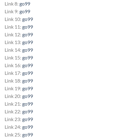
Link 8:
go99
Link 9:
go99
Link 10:
go99
Link 11:
go99
Link 12:
go99
Link 13:
go99
Link 14:
go99
Link 15:
go99
Link 16:
go99
Link 17:
go99
Link 18:
go99
Link 19:
go99
Link 20:
go99
Link 21:
go99
Link 22:
go99
Link 23:
go99
Link 24:
go99
Link 25:
go99