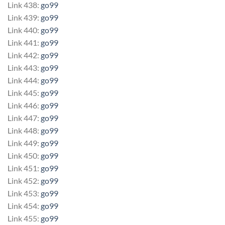
Link 438:
go99
Link 439:
go99
Link 440:
go99
Link 441:
go99
Link 442:
go99
Link 443:
go99
Link 444:
go99
Link 445:
go99
Link 446:
go99
Link 447:
go99
Link 448:
go99
Link 449:
go99
Link 450:
go99
Link 451:
go99
Link 452:
go99
Link 453:
go99
Link 454:
go99
Link 455:
go99