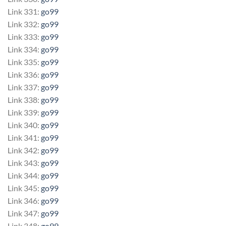
Link 331:
go99
Link 332:
go99
Link 333:
go99
Link 334:
go99
Link 335:
go99
Link 336:
go99
Link 337:
go99
Link 338:
go99
Link 339:
go99
Link 340:
go99
Link 341:
go99
Link 342:
go99
Link 343:
go99
Link 344:
go99
Link 345:
go99
Link 346:
go99
Link 347:
go99
Link 348:
go99