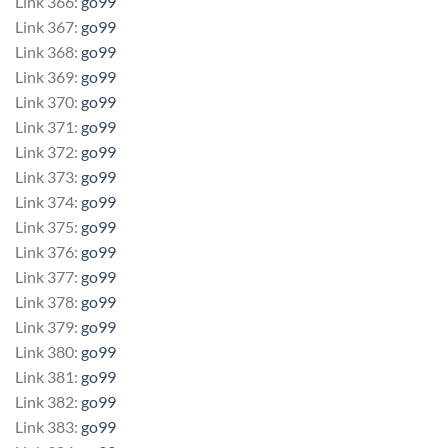
Link 366:
go99
Link 367:
go99
Link 368:
go99
Link 369:
go99
Link 370:
go99
Link 371:
go99
Link 372:
go99
Link 373:
go99
Link 374:
go99
Link 375:
go99
Link 376:
go99
Link 377:
go99
Link 378:
go99
Link 379:
go99
Link 380:
go99
Link 381:
go99
Link 382:
go99
Link 383:
go99