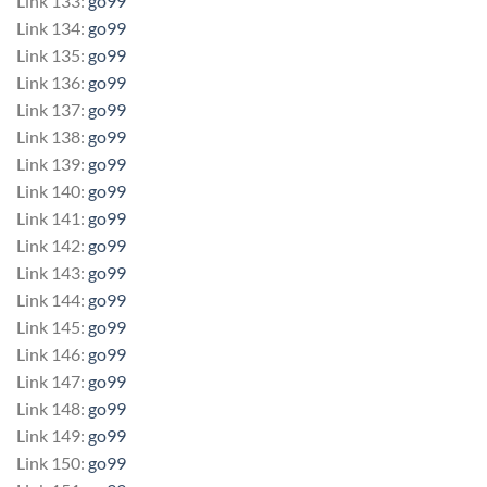
Link 133:
go99
Link 134:
go99
Link 135:
go99
Link 136:
go99
Link 137:
go99
Link 138:
go99
Link 139:
go99
Link 140:
go99
Link 141:
go99
Link 142:
go99
Link 143:
go99
Link 144:
go99
Link 145:
go99
Link 146:
go99
Link 147:
go99
Link 148:
go99
Link 149:
go99
Link 150:
go99