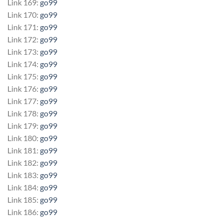
Link 169:
go99
Link 170:
go99
Link 171:
go99
Link 172:
go99
Link 173:
go99
Link 174:
go99
Link 175:
go99
Link 176:
go99
Link 177:
go99
Link 178:
go99
Link 179:
go99
Link 180:
go99
Link 181:
go99
Link 182:
go99
Link 183:
go99
Link 184:
go99
Link 185:
go99
Link 186:
go99