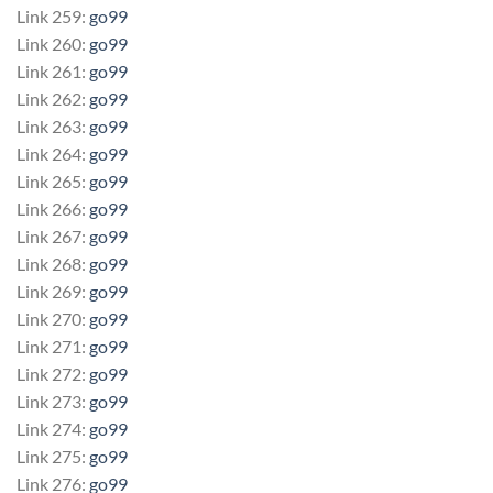
Link 259:
go99
Link 260:
go99
Link 261:
go99
Link 262:
go99
Link 263:
go99
Link 264:
go99
Link 265:
go99
Link 266:
go99
Link 267:
go99
Link 268:
go99
Link 269:
go99
Link 270:
go99
Link 271:
go99
Link 272:
go99
Link 273:
go99
Link 274:
go99
Link 275:
go99
Link 276:
go99