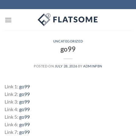
Skip
to
content
UNCATEGORIZED
go99
POSTED ON
JULY 28, 2026
BY
ADMINPBN
Link 1:
go99
Link 2:
go99
Link 3:
go99
Link 4:
go99
Link 5:
go99
Link 6:
go99
Link 7:
go99