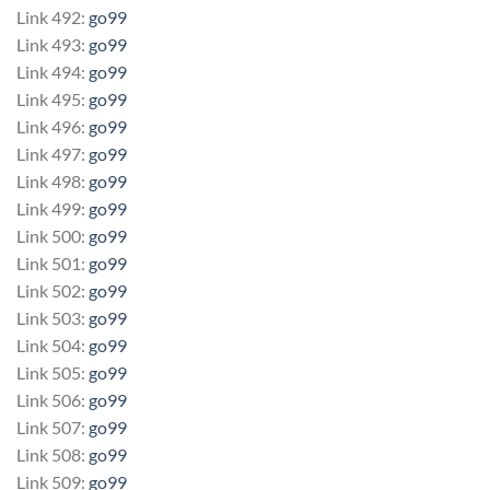
Link 492:
go99
Link 493:
go99
Link 494:
go99
Link 495:
go99
Link 496:
go99
Link 497:
go99
Link 498:
go99
Link 499:
go99
Link 500:
go99
Link 501:
go99
Link 502:
go99
Link 503:
go99
Link 504:
go99
Link 505:
go99
Link 506:
go99
Link 507:
go99
Link 508:
go99
Link 509:
go99