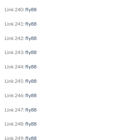
Link 240:
fly88
Link 241:
fly88
Link 242:
fly88
Link 243:
fly88
Link 244:
fly88
Link 245:
fly88
Link 246:
fly88
Link 247:
fly88
Link 248:
fly88
Link 249:
fly88