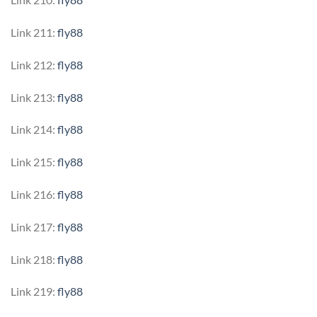
Link 211:
fly88
Link 212:
fly88
Link 213:
fly88
Link 214:
fly88
Link 215:
fly88
Link 216:
fly88
Link 217:
fly88
Link 218:
fly88
Link 219:
fly88