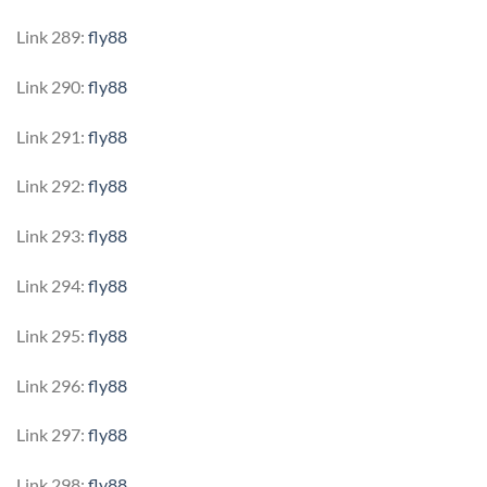
Link 289:
fly88
Link 290:
fly88
Link 291:
fly88
Link 292:
fly88
Link 293:
fly88
Link 294:
fly88
Link 295:
fly88
Link 296:
fly88
Link 297:
fly88
Link 298:
fly88