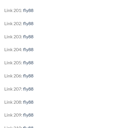
Link 201:
fly88
Link 202:
fly88
Link 203:
fly88
Link 204:
fly88
Link 205:
fly88
Link 206:
fly88
Link 207:
fly88
Link 208:
fly88
Link 209:
fly88
Link 210:
fly88