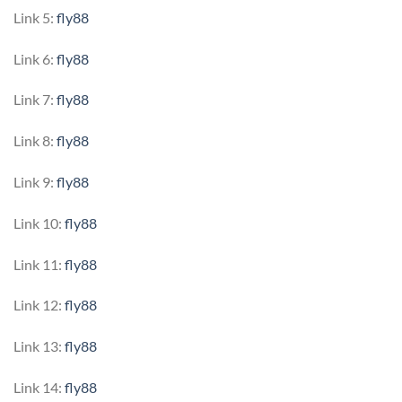
Link 5:
fly88
Link 6:
fly88
Link 7:
fly88
Link 8:
fly88
Link 9:
fly88
Link 10:
fly88
Link 11:
fly88
Link 12:
fly88
Link 13:
fly88
Link 14:
fly88