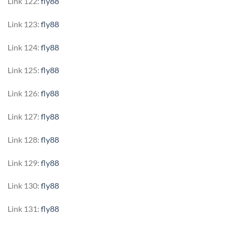
Link 122:
fly88
Link 123:
fly88
Link 124:
fly88
Link 125:
fly88
Link 126:
fly88
Link 127:
fly88
Link 128:
fly88
Link 129:
fly88
Link 130:
fly88
Link 131:
fly88