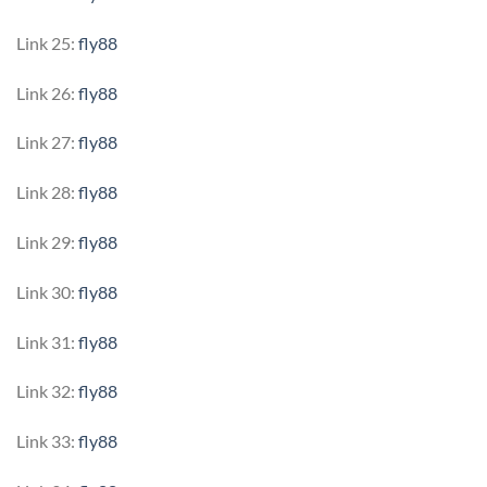
Link 25:
fly88
Link 26:
fly88
Link 27:
fly88
Link 28:
fly88
Link 29:
fly88
Link 30:
fly88
Link 31:
fly88
Link 32:
fly88
Link 33:
fly88