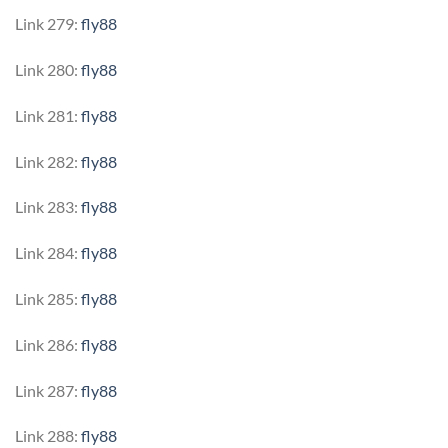
Link 279:
fly88
Link 280:
fly88
Link 281:
fly88
Link 282:
fly88
Link 283:
fly88
Link 284:
fly88
Link 285:
fly88
Link 286:
fly88
Link 287:
fly88
Link 288:
fly88