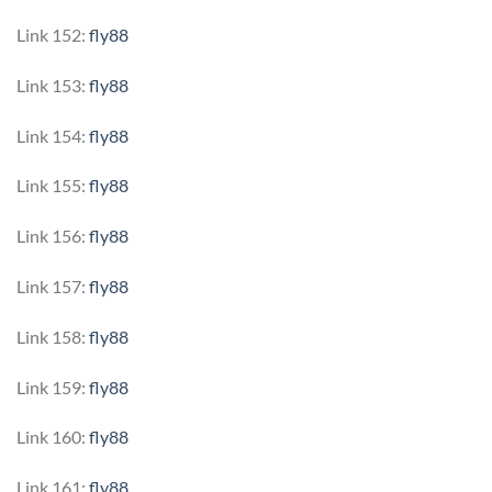
Link 152:
fly88
Link 153:
fly88
Link 154:
fly88
Link 155:
fly88
Link 156:
fly88
Link 157:
fly88
Link 158:
fly88
Link 159:
fly88
Link 160:
fly88
Link 161:
fly88