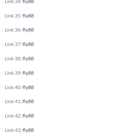
Link 34:
fly88
Link 35:
fly88
Link 36:
fly88
Link 37:
fly88
Link 38:
fly88
Link 39:
fly88
Link 40:
fly88
Link 41:
fly88
Link 42:
fly88
Link 43:
fly88