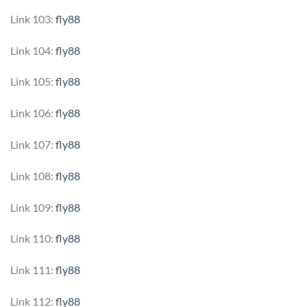
Link 103:
fly88
Link 104:
fly88
Link 105:
fly88
Link 106:
fly88
Link 107:
fly88
Link 108:
fly88
Link 109:
fly88
Link 110:
fly88
Link 111:
fly88
Link 112:
fly88