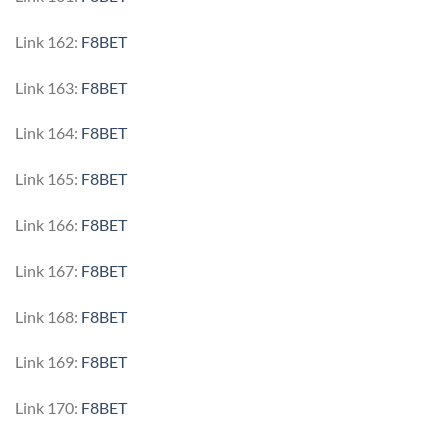
Link 162:
F8BET
Link 163:
F8BET
Link 164:
F8BET
Link 165:
F8BET
Link 166:
F8BET
Link 167:
F8BET
Link 168:
F8BET
Link 169:
F8BET
Link 170:
F8BET