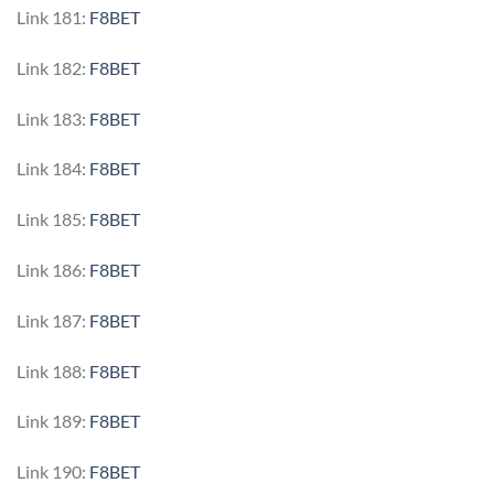
Link 181:
F8BET
Link 182:
F8BET
Link 183:
F8BET
Link 184:
F8BET
Link 185:
F8BET
Link 186:
F8BET
Link 187:
F8BET
Link 188:
F8BET
Link 189:
F8BET
Link 190:
F8BET