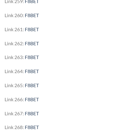
Link 259:
F8BET
Link 260:
F8BET
Link 261:
F8BET
Link 262:
F8BET
Link 263:
F8BET
Link 264:
F8BET
Link 265:
F8BET
Link 266:
F8BET
Link 267:
F8BET
Link 268:
F8BET