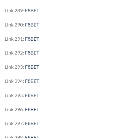
Link 289:
F8BET
Link 290:
F8BET
Link 291:
F8BET
Link 292:
F8BET
Link 293:
F8BET
Link 294:
F8BET
Link 295:
F8BET
Link 296:
F8BET
Link 297:
F8BET
Link 298:
F8BET