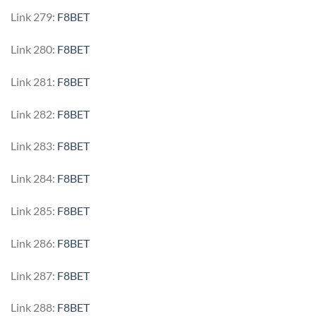
Link 279:
F8BET
Link 280:
F8BET
Link 281:
F8BET
Link 282:
F8BET
Link 283:
F8BET
Link 284:
F8BET
Link 285:
F8BET
Link 286:
F8BET
Link 287:
F8BET
Link 288:
F8BET