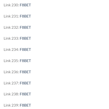
Link 230:
F8BET
Link 231:
F8BET
Link 232:
F8BET
Link 233:
F8BET
Link 234:
F8BET
Link 235:
F8BET
Link 236:
F8BET
Link 237:
F8BET
Link 238:
F8BET
Link 239:
F8BET