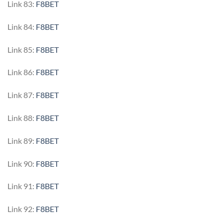
Link 83:
F8BET
Link 84:
F8BET
Link 85:
F8BET
Link 86:
F8BET
Link 87:
F8BET
Link 88:
F8BET
Link 89:
F8BET
Link 90:
F8BET
Link 91:
F8BET
Link 92:
F8BET