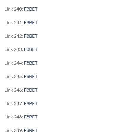
Link 240:
F8BET
Link 241:
F8BET
Link 242:
F8BET
Link 243:
F8BET
Link 244:
F8BET
Link 245:
F8BET
Link 246:
F8BET
Link 247:
F8BET
Link 248:
F8BET
Link 249:
F8BET