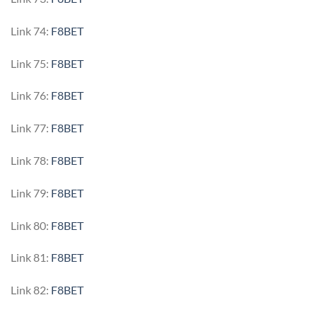
Link 74:
F8BET
Link 75:
F8BET
Link 76:
F8BET
Link 77:
F8BET
Link 78:
F8BET
Link 79:
F8BET
Link 80:
F8BET
Link 81:
F8BET
Link 82:
F8BET