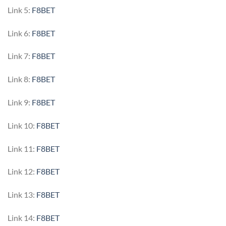
Link 5:
F8BET
Link 6:
F8BET
Link 7:
F8BET
Link 8:
F8BET
Link 9:
F8BET
Link 10:
F8BET
Link 11:
F8BET
Link 12:
F8BET
Link 13:
F8BET
Link 14:
F8BET