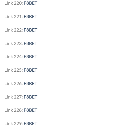
Link 220:
F8BET
Link 221:
F8BET
Link 222:
F8BET
Link 223:
F8BET
Link 224:
F8BET
Link 225:
F8BET
Link 226:
F8BET
Link 227:
F8BET
Link 228:
F8BET
Link 229:
F8BET