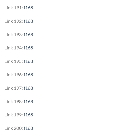
Link 191:
f168
Link 192:
f168
Link 193:
f168
Link 194:
f168
Link 195:
f168
Link 196:
f168
Link 197:
f168
Link 198:
f168
Link 199:
f168
Link 200:
f168