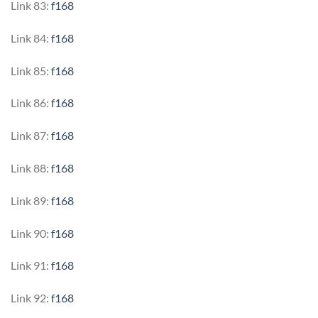
Link 83:
f168
Link 84:
f168
Link 85:
f168
Link 86:
f168
Link 87:
f168
Link 88:
f168
Link 89:
f168
Link 90:
f168
Link 91:
f168
Link 92:
f168