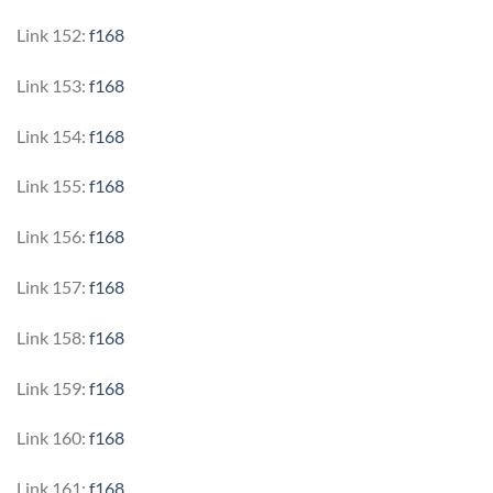
Link 152:
f168
Link 153:
f168
Link 154:
f168
Link 155:
f168
Link 156:
f168
Link 157:
f168
Link 158:
f168
Link 159:
f168
Link 160:
f168
Link 161:
f168