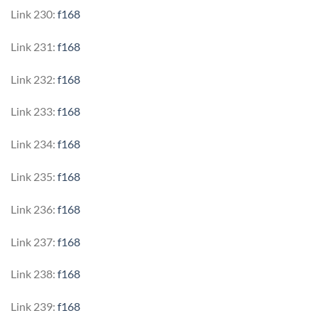
Link 230:
f168
Link 231:
f168
Link 232:
f168
Link 233:
f168
Link 234:
f168
Link 235:
f168
Link 236:
f168
Link 237:
f168
Link 238:
f168
Link 239:
f168