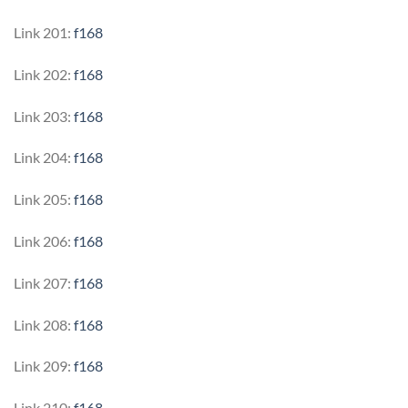
Link 201:
f168
Link 202:
f168
Link 203:
f168
Link 204:
f168
Link 205:
f168
Link 206:
f168
Link 207:
f168
Link 208:
f168
Link 209:
f168
Link 210:
f168