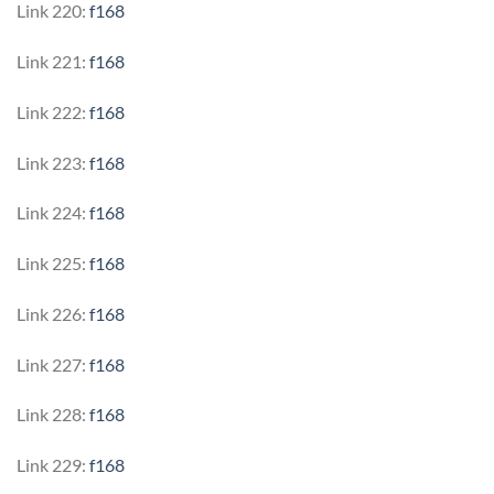
Link 220:
f168
Link 221:
f168
Link 222:
f168
Link 223:
f168
Link 224:
f168
Link 225:
f168
Link 226:
f168
Link 227:
f168
Link 228:
f168
Link 229:
f168