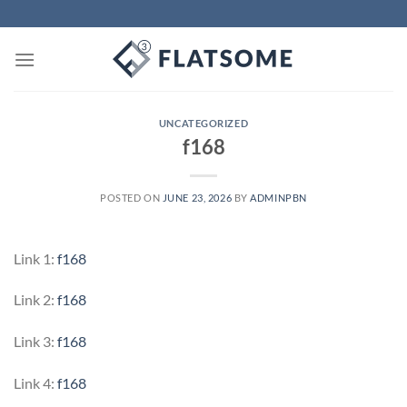
Skip
to
content
UNCATEGORIZED
f168
POSTED ON
JUNE 23, 2026
BY
ADMINPBN
Link 1:
f168
Link 2:
f168
Link 3:
f168
Link 4:
f168