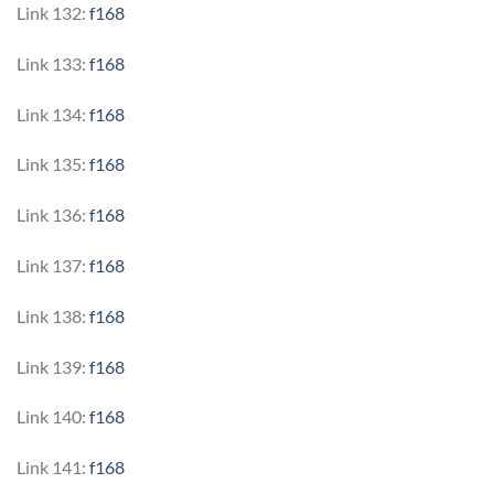
Link 132:
f168
Link 133:
f168
Link 134:
f168
Link 135:
f168
Link 136:
f168
Link 137:
f168
Link 138:
f168
Link 139:
f168
Link 140:
f168
Link 141:
f168