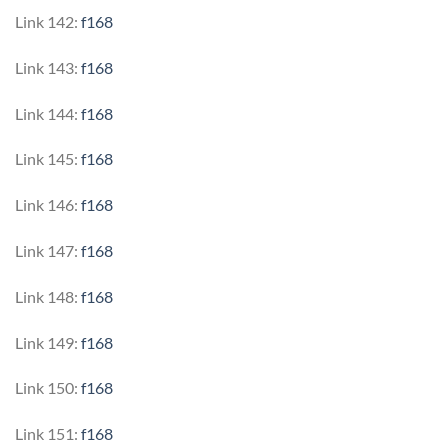
Link 142:
f168
Link 143:
f168
Link 144:
f168
Link 145:
f168
Link 146:
f168
Link 147:
f168
Link 148:
f168
Link 149:
f168
Link 150:
f168
Link 151:
f168