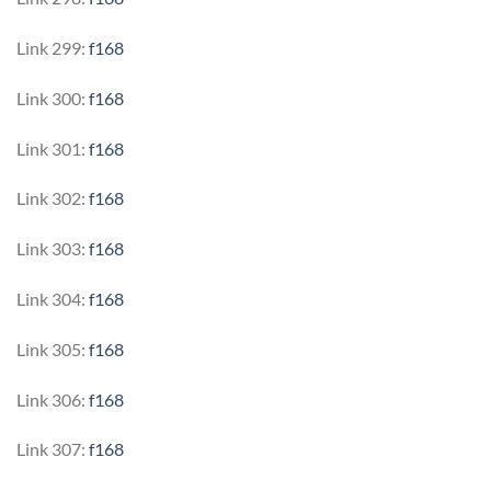
Link 299:
f168
Link 300:
f168
Link 301:
f168
Link 302:
f168
Link 303:
f168
Link 304:
f168
Link 305:
f168
Link 306:
f168
Link 307:
f168