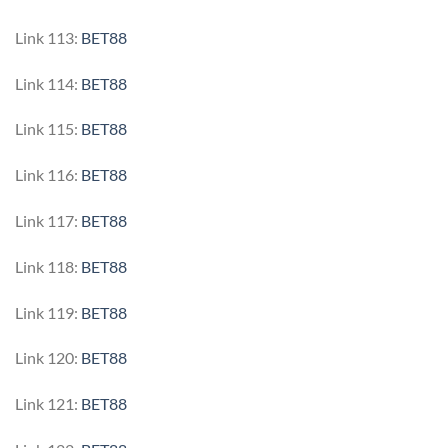
Link 113:
BET88
Link 114:
BET88
Link 115:
BET88
Link 116:
BET88
Link 117:
BET88
Link 118:
BET88
Link 119:
BET88
Link 120:
BET88
Link 121:
BET88