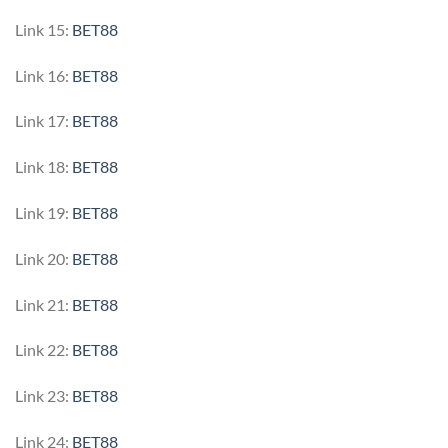
Link 15:
BET88
Link 16:
BET88
Link 17:
BET88
Link 18:
BET88
Link 19:
BET88
Link 20:
BET88
Link 21:
BET88
Link 22:
BET88
Link 23:
BET88
Link 24:
BET88