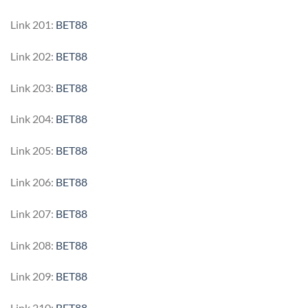
Link 201:
BET88
Link 202:
BET88
Link 203:
BET88
Link 204:
BET88
Link 205:
BET88
Link 206:
BET88
Link 207:
BET88
Link 208:
BET88
Link 209:
BET88
Link 210:
BET88