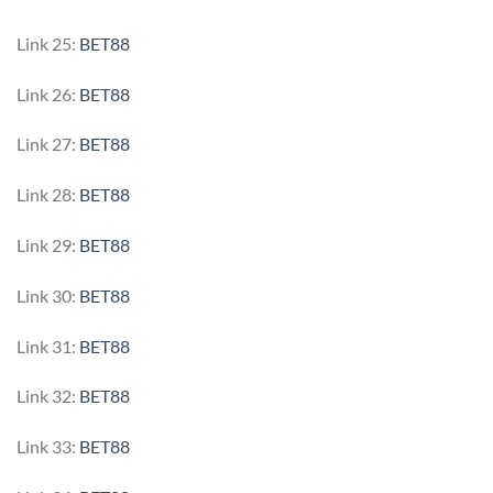
Link 25:
BET88
Link 26:
BET88
Link 27:
BET88
Link 28:
BET88
Link 29:
BET88
Link 30:
BET88
Link 31:
BET88
Link 32:
BET88
Link 33:
BET88