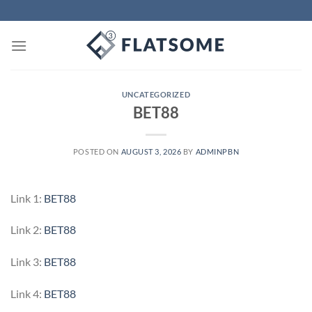
Skip
to
content
UNCATEGORIZED
BET88
POSTED ON
AUGUST 3, 2026
BY
ADMINPBN
Link 1:
BET88
Link 2:
BET88
Link 3:
BET88
Link 4:
BET88