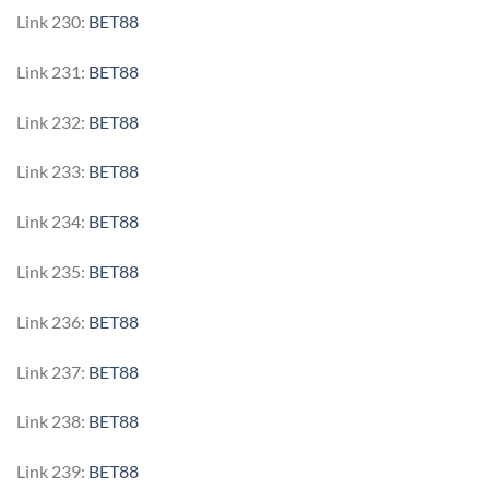
Link 230:
BET88
Link 231:
BET88
Link 232:
BET88
Link 233:
BET88
Link 234:
BET88
Link 235:
BET88
Link 236:
BET88
Link 237:
BET88
Link 238:
BET88
Link 239:
BET88