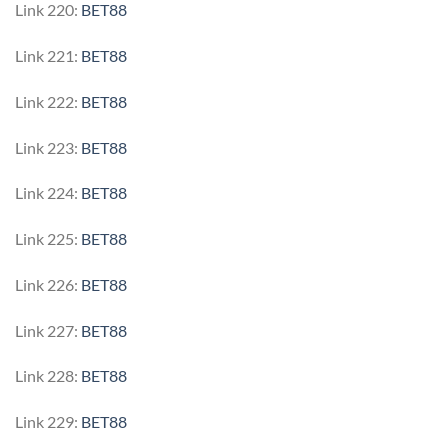
Link 220:
BET88
Link 221:
BET88
Link 222:
BET88
Link 223:
BET88
Link 224:
BET88
Link 225:
BET88
Link 226:
BET88
Link 227:
BET88
Link 228:
BET88
Link 229:
BET88