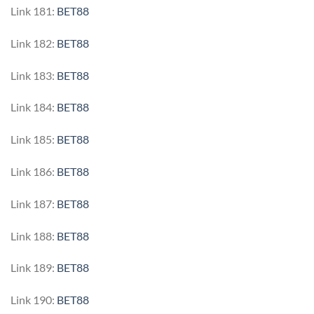
Link 181:
BET88
Link 182:
BET88
Link 183:
BET88
Link 184:
BET88
Link 185:
BET88
Link 186:
BET88
Link 187:
BET88
Link 188:
BET88
Link 189:
BET88
Link 190:
BET88