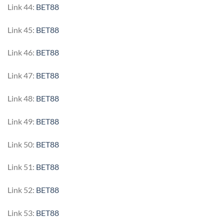
Link 44:
BET88
Link 45:
BET88
Link 46:
BET88
Link 47:
BET88
Link 48:
BET88
Link 49:
BET88
Link 50:
BET88
Link 51:
BET88
Link 52:
BET88
Link 53:
BET88