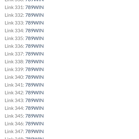
Link 331:
789WIN
Link 332:
789WIN
Link 333:
789WIN
Link 334:
789WIN
Link 335:
789WIN
Link 336:
789WIN
Link 337:
789WIN
Link 338:
789WIN
Link 339:
789WIN
Link 340:
789WIN
Link 341:
789WIN
Link 342:
789WIN
Link 343:
789WIN
Link 344:
789WIN
Link 345:
789WIN
Link 346:
789WIN
Link 347:
789WIN
Link 348:
789WIN