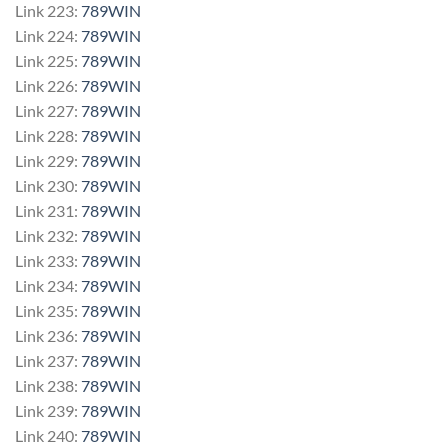
Link 223:
789WIN
Link 224:
789WIN
Link 225:
789WIN
Link 226:
789WIN
Link 227:
789WIN
Link 228:
789WIN
Link 229:
789WIN
Link 230:
789WIN
Link 231:
789WIN
Link 232:
789WIN
Link 233:
789WIN
Link 234:
789WIN
Link 235:
789WIN
Link 236:
789WIN
Link 237:
789WIN
Link 238:
789WIN
Link 239:
789WIN
Link 240:
789WIN