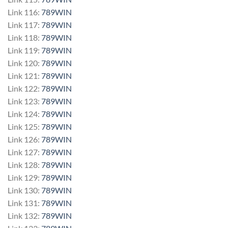
Link 116:
789WIN
Link 117:
789WIN
Link 118:
789WIN
Link 119:
789WIN
Link 120:
789WIN
Link 121:
789WIN
Link 122:
789WIN
Link 123:
789WIN
Link 124:
789WIN
Link 125:
789WIN
Link 126:
789WIN
Link 127:
789WIN
Link 128:
789WIN
Link 129:
789WIN
Link 130:
789WIN
Link 131:
789WIN
Link 132:
789WIN