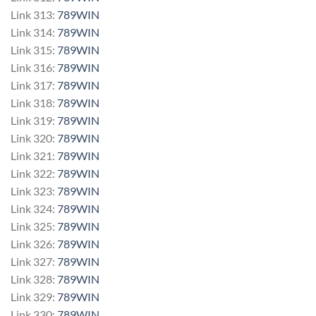
Link 313:
789WIN
Link 314:
789WIN
Link 315:
789WIN
Link 316:
789WIN
Link 317:
789WIN
Link 318:
789WIN
Link 319:
789WIN
Link 320:
789WIN
Link 321:
789WIN
Link 322:
789WIN
Link 323:
789WIN
Link 324:
789WIN
Link 325:
789WIN
Link 326:
789WIN
Link 327:
789WIN
Link 328:
789WIN
Link 329:
789WIN
Link 330:
789WIN