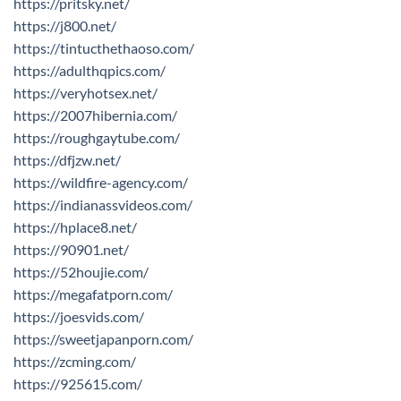
https://pritsky.net/
https://j800.net/
https://tintucthethaoso.com/
https://adulthqpics.com/
https://veryhotsex.net/
https://2007hibernia.com/
https://roughgaytube.com/
https://dfjzw.net/
https://wildfire-agency.com/
https://indianassvideos.com/
https://hplace8.net/
https://90901.net/
https://52houjie.com/
https://megafatporn.com/
https://joesvids.com/
https://sweetjapanporn.com/
https://zcming.com/
https://925615.com/