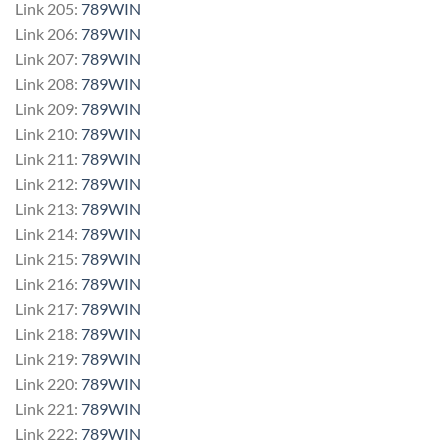
Link 205:
789WIN
Link 206:
789WIN
Link 207:
789WIN
Link 208:
789WIN
Link 209:
789WIN
Link 210:
789WIN
Link 211:
789WIN
Link 212:
789WIN
Link 213:
789WIN
Link 214:
789WIN
Link 215:
789WIN
Link 216:
789WIN
Link 217:
789WIN
Link 218:
789WIN
Link 219:
789WIN
Link 220:
789WIN
Link 221:
789WIN
Link 222:
789WIN