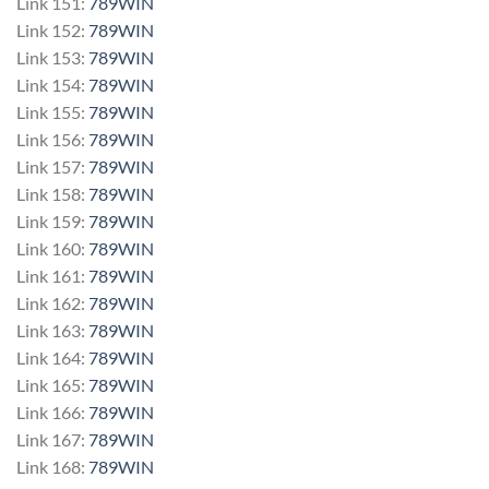
Link 151:
789WIN
Link 152:
789WIN
Link 153:
789WIN
Link 154:
789WIN
Link 155:
789WIN
Link 156:
789WIN
Link 157:
789WIN
Link 158:
789WIN
Link 159:
789WIN
Link 160:
789WIN
Link 161:
789WIN
Link 162:
789WIN
Link 163:
789WIN
Link 164:
789WIN
Link 165:
789WIN
Link 166:
789WIN
Link 167:
789WIN
Link 168:
789WIN