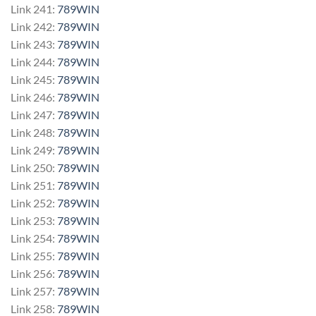
Link 241:
789WIN
Link 242:
789WIN
Link 243:
789WIN
Link 244:
789WIN
Link 245:
789WIN
Link 246:
789WIN
Link 247:
789WIN
Link 248:
789WIN
Link 249:
789WIN
Link 250:
789WIN
Link 251:
789WIN
Link 252:
789WIN
Link 253:
789WIN
Link 254:
789WIN
Link 255:
789WIN
Link 256:
789WIN
Link 257:
789WIN
Link 258:
789WIN