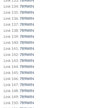
Link 133:
789WIN
Link 134:
789WIN
Link 135:
789WIN
Link 136:
789WIN
Link 137:
789WIN
Link 138:
789WIN
Link 139:
789WIN
Link 140:
789WIN
Link 141:
789WIN
Link 142:
789WIN
Link 143:
789WIN
Link 144:
789WIN
Link 145:
789WIN
Link 146:
789WIN
Link 147:
789WIN
Link 148:
789WIN
Link 149:
789WIN
Link 150:
789WIN