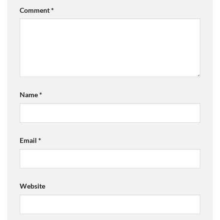
Comment
*
Name
*
Email
*
Website