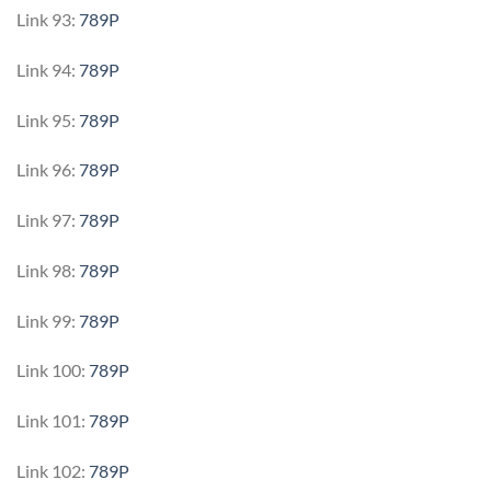
Link 93:
789P
Link 94:
789P
Link 95:
789P
Link 96:
789P
Link 97:
789P
Link 98:
789P
Link 99:
789P
Link 100:
789P
Link 101:
789P
Link 102:
789P