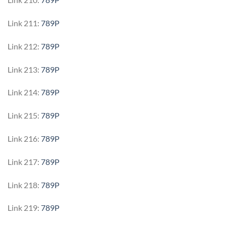
Link 211:
789P
Link 212:
789P
Link 213:
789P
Link 214:
789P
Link 215:
789P
Link 216:
789P
Link 217:
789P
Link 218:
789P
Link 219:
789P