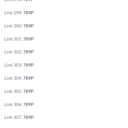
Link 299:
789P
Link 300:
789P
Link 301:
789P
Link 302:
789P
Link 303:
789P
Link 304:
789P
Link 305:
789P
Link 306:
789P
Link 307:
789P