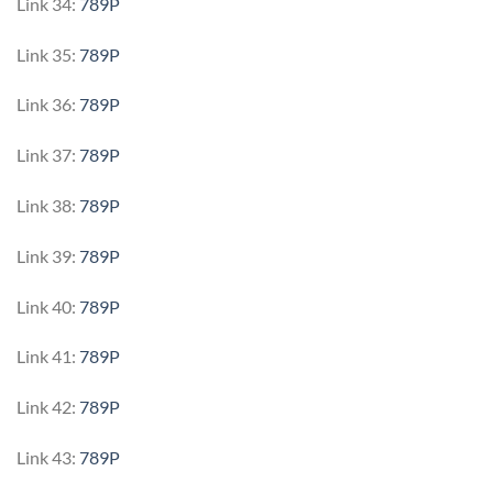
Link 34:
789P
Link 35:
789P
Link 36:
789P
Link 37:
789P
Link 38:
789P
Link 39:
789P
Link 40:
789P
Link 41:
789P
Link 42:
789P
Link 43:
789P