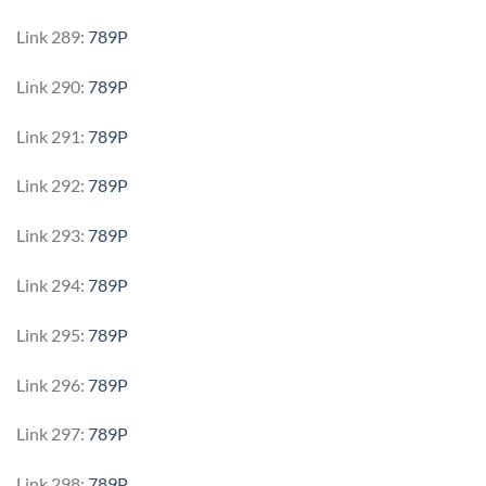
Link 289:
789P
Link 290:
789P
Link 291:
789P
Link 292:
789P
Link 293:
789P
Link 294:
789P
Link 295:
789P
Link 296:
789P
Link 297:
789P
Link 298:
789P