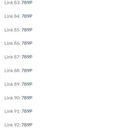
Link 83:
789P
Link 84:
789P
Link 85:
789P
Link 86:
789P
Link 87:
789P
Link 88:
789P
Link 89:
789P
Link 90:
789P
Link 91:
789P
Link 92:
789P