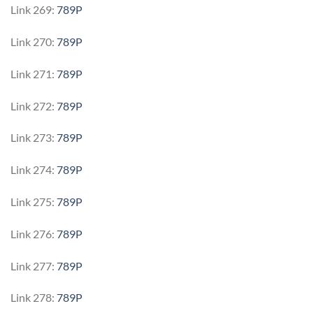
Link 269:
789P
Link 270:
789P
Link 271:
789P
Link 272:
789P
Link 273:
789P
Link 274:
789P
Link 275:
789P
Link 276:
789P
Link 277:
789P
Link 278:
789P