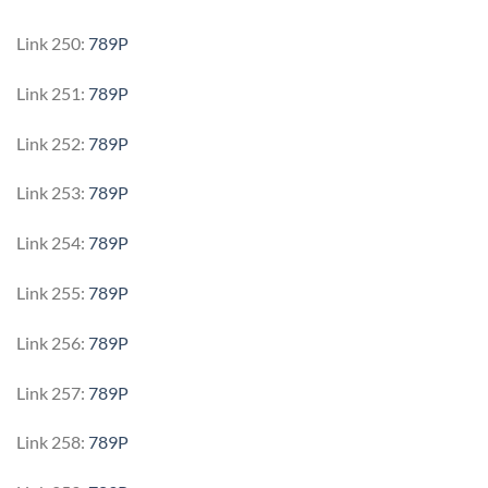
Link 250:
789P
Link 251:
789P
Link 252:
789P
Link 253:
789P
Link 254:
789P
Link 255:
789P
Link 256:
789P
Link 257:
789P
Link 258:
789P