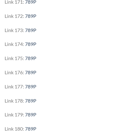
Link 171:
789P
Link 172:
789P
Link 173:
789P
Link 174:
789P
Link 175:
789P
Link 176:
789P
Link 177:
789P
Link 178:
789P
Link 179:
789P
Link 180:
789P