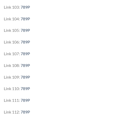
Link 103:
789P
Link 104:
789P
Link 105:
789P
Link 106:
789P
Link 107:
789P
Link 108:
789P
Link 109:
789P
Link 110:
789P
Link 111:
789P
Link 112:
789P