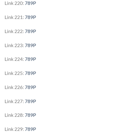
Link 220:
789P
Link 221:
789P
Link 222:
789P
Link 223:
789P
Link 224:
789P
Link 225:
789P
Link 226:
789P
Link 227:
789P
Link 228:
789P
Link 229:
789P