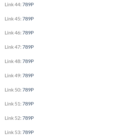
Link 44:
789P
Link 45:
789P
Link 46:
789P
Link 47:
789P
Link 48:
789P
Link 49:
789P
Link 50:
789P
Link 51:
789P
Link 52:
789P
Link 53:
789P