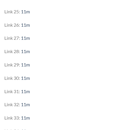
Link 25:
11m
Link 26:
11m
Link 27:
11m
Link 28:
11m
Link 29:
11m
Link 30:
11m
Link 31:
11m
Link 32:
11m
Link 33:
11m