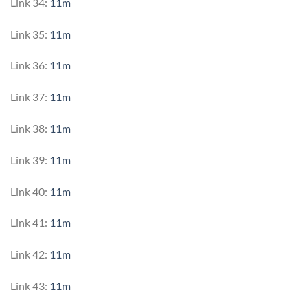
Link 34:
11m
Link 35:
11m
Link 36:
11m
Link 37:
11m
Link 38:
11m
Link 39:
11m
Link 40:
11m
Link 41:
11m
Link 42:
11m
Link 43:
11m