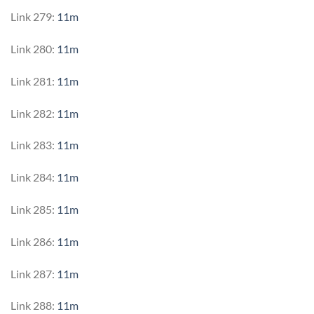
Link 279:
11m
Link 280:
11m
Link 281:
11m
Link 282:
11m
Link 283:
11m
Link 284:
11m
Link 285:
11m
Link 286:
11m
Link 287:
11m
Link 288:
11m