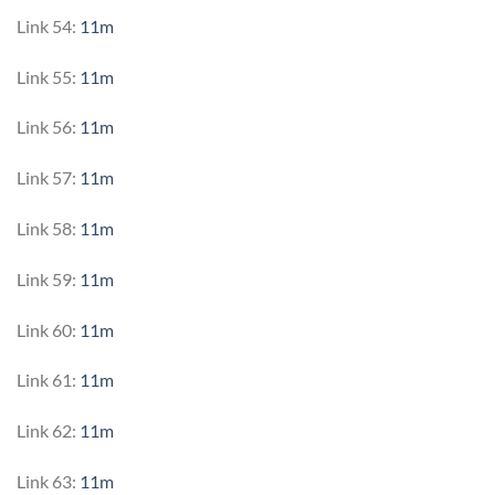
Link 54:
11m
Link 55:
11m
Link 56:
11m
Link 57:
11m
Link 58:
11m
Link 59:
11m
Link 60:
11m
Link 61:
11m
Link 62:
11m
Link 63:
11m