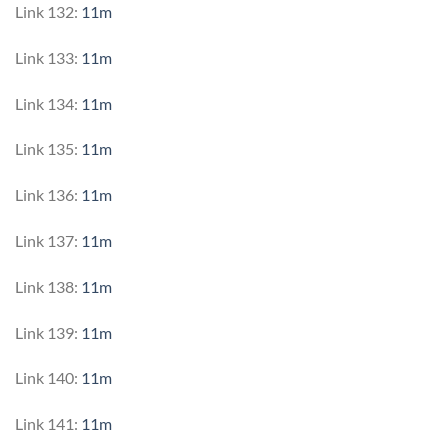
Link 132:
11m
Link 133:
11m
Link 134:
11m
Link 135:
11m
Link 136:
11m
Link 137:
11m
Link 138:
11m
Link 139:
11m
Link 140:
11m
Link 141:
11m