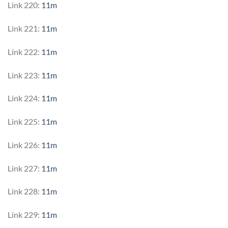
Link 220:
11m
Link 221:
11m
Link 222:
11m
Link 223:
11m
Link 224:
11m
Link 225:
11m
Link 226:
11m
Link 227:
11m
Link 228:
11m
Link 229:
11m