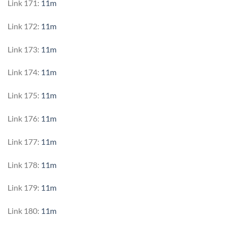
Link 171:
11m
Link 172:
11m
Link 173:
11m
Link 174:
11m
Link 175:
11m
Link 176:
11m
Link 177:
11m
Link 178:
11m
Link 179:
11m
Link 180:
11m