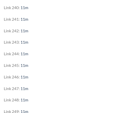
Link 240:
11m
Link 241:
11m
Link 242:
11m
Link 243:
11m
Link 244:
11m
Link 245:
11m
Link 246:
11m
Link 247:
11m
Link 248:
11m
Link 249:
11m