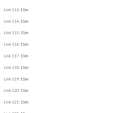
Link 113:
11m
Link 114:
11m
Link 115:
11m
Link 116:
11m
Link 117:
11m
Link 118:
11m
Link 119:
11m
Link 120:
11m
Link 121:
11m