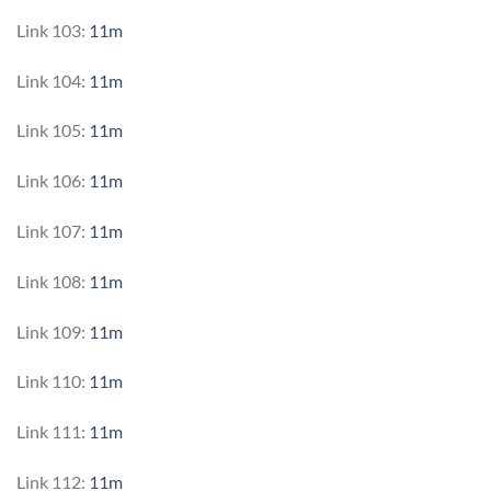
Link 103:
11m
Link 104:
11m
Link 105:
11m
Link 106:
11m
Link 107:
11m
Link 108:
11m
Link 109:
11m
Link 110:
11m
Link 111:
11m
Link 112:
11m