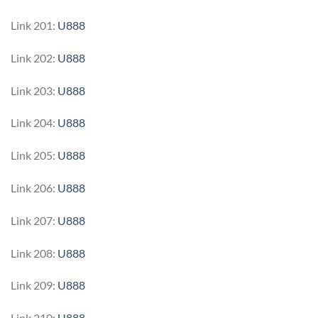
Link 201:
U888
Link 202:
U888
Link 203:
U888
Link 204:
U888
Link 205:
U888
Link 206:
U888
Link 207:
U888
Link 208:
U888
Link 209:
U888
Link 210:
U888