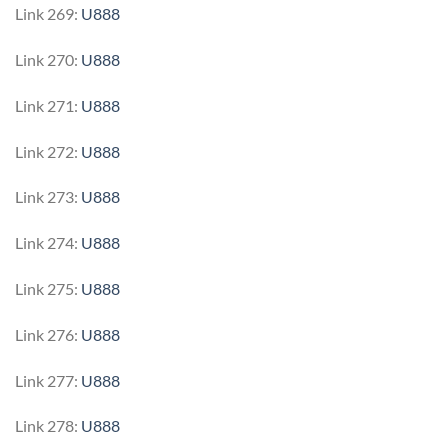
Link 269:
U888
Link 270:
U888
Link 271:
U888
Link 272:
U888
Link 273:
U888
Link 274:
U888
Link 275:
U888
Link 276:
U888
Link 277:
U888
Link 278:
U888