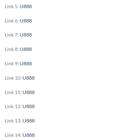
Link 5:
U888
Link 6:
U888
Link 7:
U888
Link 8:
U888
Link 9:
U888
Link 10:
U888
Link 11:
U888
Link 12:
U888
Link 13:
U888
Link 14:
U888