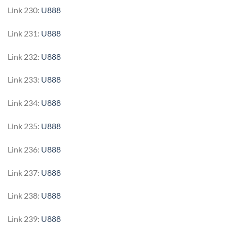
Link 230:
U888
Link 231:
U888
Link 232:
U888
Link 233:
U888
Link 234:
U888
Link 235:
U888
Link 236:
U888
Link 237:
U888
Link 238:
U888
Link 239:
U888