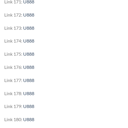
Link 171:
U888
Link 172:
U888
Link 173:
U888
Link 174:
U888
Link 175:
U888
Link 176:
U888
Link 177:
U888
Link 178:
U888
Link 179:
U888
Link 180:
U888