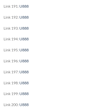
Link 191:
U888
Link 192:
U888
Link 193:
U888
Link 194:
U888
Link 195:
U888
Link 196:
U888
Link 197:
U888
Link 198:
U888
Link 199:
U888
Link 200:
U888