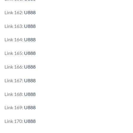
Link 162:
U888
Link 163:
U888
Link 164:
U888
Link 165:
U888
Link 166:
U888
Link 167:
U888
Link 168:
U888
Link 169:
U888
Link 170:
U888