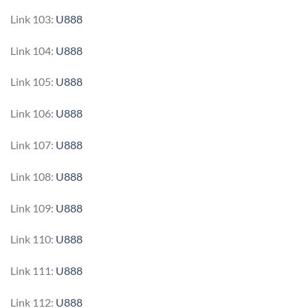
Link 103:
U888
Link 104:
U888
Link 105:
U888
Link 106:
U888
Link 107:
U888
Link 108:
U888
Link 109:
U888
Link 110:
U888
Link 111:
U888
Link 112:
U888