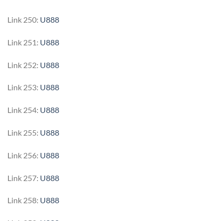
Link 250:
U888
Link 251:
U888
Link 252:
U888
Link 253:
U888
Link 254:
U888
Link 255:
U888
Link 256:
U888
Link 257:
U888
Link 258:
U888