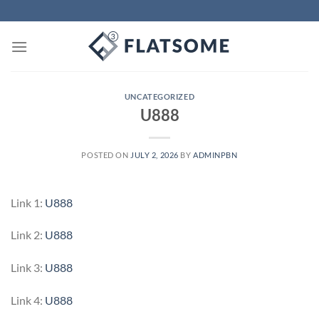
Skip
to
content
UNCATEGORIZED
U888
POSTED ON
JULY 2, 2026
BY
ADMINPBN
Link 1:
U888
Link 2:
U888
Link 3:
U888
Link 4:
U888