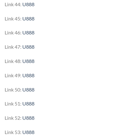
Link 44:
U888
Link 45:
U888
Link 46:
U888
Link 47:
U888
Link 48:
U888
Link 49:
U888
Link 50:
U888
Link 51:
U888
Link 52:
U888
Link 53:
U888