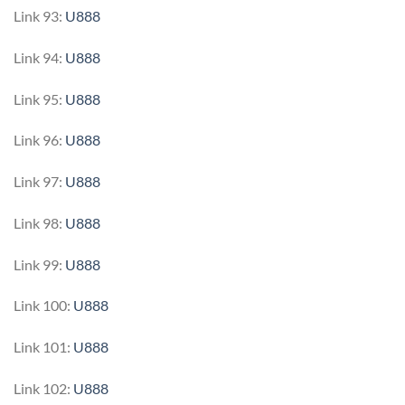
Link 93:
U888
Link 94:
U888
Link 95:
U888
Link 96:
U888
Link 97:
U888
Link 98:
U888
Link 99:
U888
Link 100:
U888
Link 101:
U888
Link 102:
U888