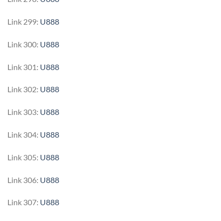
Link 299:
U888
Link 300:
U888
Link 301:
U888
Link 302:
U888
Link 303:
U888
Link 304:
U888
Link 305:
U888
Link 306:
U888
Link 307:
U888